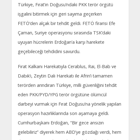
Türkiye, Fırat’ın Doğusu’ndaki PKK terör örgütü
işgalini bitirmek için geri sayıma geçerken
FETÖ’den alçak bir tehdit geldi. FETÖ firarisi Efe
Çaman, Suriye operasyonu sırasında TSK’daki
uyuyan hücrelerin Erdoğan’a karşı harekete
geçebileceği tehdidini savurdu.
Fırat Kalkanı Harekatıyla Cerablus, Rai, El-Bab ve
Dabık’ı, Zeytin Dalı Harekatı ile Afrin’i tamamen
terörden arındıran Türkiye, milli güvenliğini tehdit
eden PKK/PYD/YPG terör örgütüne ölümcül
darbeyi vurmak için Fırat Doğusu’na yönelik yapılan
operasyon hazırlıklarında son aşamaya geldi.
Cumhurbaşkanı Erdoğan, “Bir gece ansızın
gelebiliriz” diyerek hem ABD’ye gözdağı verdi, hem