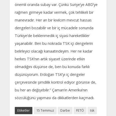
önemli oranda subay var. Çünkü Suriye’ye ABD’ye
rağmen girmeye kadar vermek, çok tehlikeli bir
manevradır. Her an bir kıvılcım mevcut hassas
dengeleri bozabilir ve bir iç mücadele sonunda
Türkiye’de beklenmedik iç siyasi hareketlikler
yaşanabilir. Ben bu nokrada TSK içi dengelerin
belirleyici olacağı kanaatindeyim. Her ne kadar
herkes TSK’nın artık siyaset üzerinde etkin
olmadığını düşünse de, ben bu konuda farklı
düşünüyorum. Erdoğan TSK’yı iç dengeler
çerçevesinde şimdilik kontrol ediyor görünse de,
bu her an değişebilir.” Çaman’ın Amerika’nın
sözcülüğünü yapması da dikkatlerden kaçmadı.
Etiketler
15 Temmuz
Darbe
FETÖ
tsk