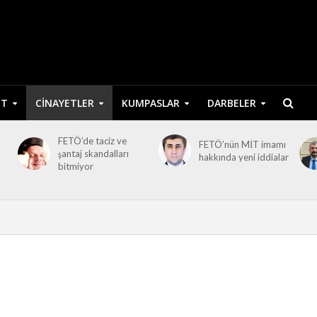
ET
CINAYETLER
KUMPASLAR
DARBELER
FETÖ’de taciz ve
FETÖ’nün MİT imamı
şantaj skandalları
hakkında yeni iddialar
bitmiyor