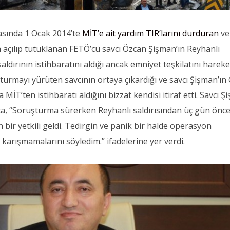
asında 1 Ocak 2014’te
MİT’e ait yardım TIR’larını durduran
ve
açılıp tutuklanan FETÖ’cü savcı Özcan Şişman’ın Reyhanlı
aldırının istihbaratını aldığı ancak emniyet teşkilatını harek
şturmayı yürüten savcının ortaya çıkardığı ve savcı Şişman’ın
İT’ten istihbaratı aldığını bizzat kendisi itiraf etti. Savcı 
a, “Soruşturma sürerken Reyhanlı saldırısından üç gün önce
ir yetkili geldi. Tedirgin ve panik bir halde operasyon
e karışmamalarını söyledim.” ifadelerine yer verdi.