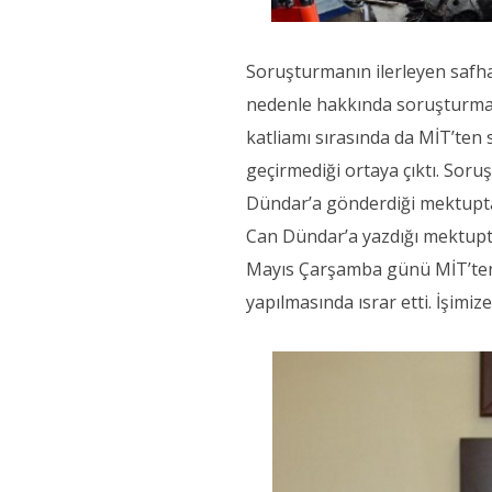
Soruşturmanın ilerleyen safh
nedenle hakkında soruşturma 
katliamı sırasında da MİT’ten s
geçirmediği ortaya çıktı. Soru
Dündar’a gönderdiği mektupta M
Can Dündar’a yazdığı mektupt
Mayıs Çarşamba günü MİT’ten b
yapılmasında ısrar etti. İşimiz