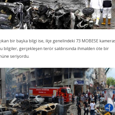
ıkan bir başka bilgi ise, ilçe genelindeki 73 MOBESE kamera
Bu bilgiler, gerçekleşen terör saldırısında ihmalden öte bir
önüne seriyordu.