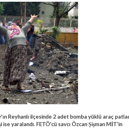
ın Reyhanlı ilçesinde 2 adet bomba yüklü araç patlad
işi ise yaralandı. FETÖ'cü savcı Özcan Şişman MİT'in