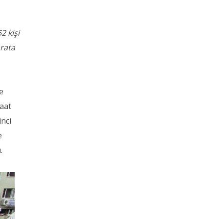
2 kişi
arata
e
saat
inci
e
.