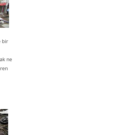
 bir
rak ne
iren