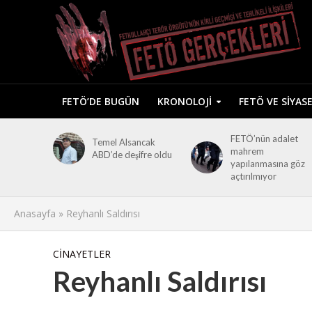
FETÖ’DE BUGÜN
KRONOLOJI
FETÖ VE SIYAS
FETÖ’nün adalet
Temel Alsancak
mahrem
ABD’de deşifre oldu
yapılanmasına göz
açtırılmıyor
Anasayfa
»
Reyhanlı Saldırısı
CINAYETLER
Reyhanlı Saldırısı