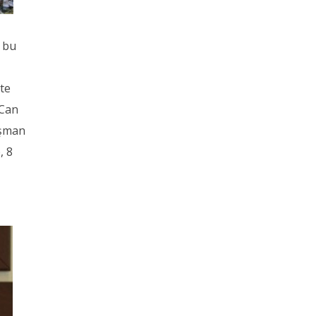
 bu
ete
 Can
Şişman
, 8