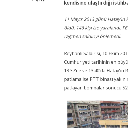
kendisine ulaştırdığı istih
11 Mayıs 2013 günü Hatay’ın R
öldü, 146 kişi ise yaralandı. 
rağmen saldırıyı önlemedi.
Reyhanlı Saldırısı, 10 Ekim 2
Cumhuriyeti tarihinin en büyük 
13:37’de ve 13:40’da Hatay’ın R
patlama ise PTT binası yakını
patlayan bombalar sonucu 52 siv