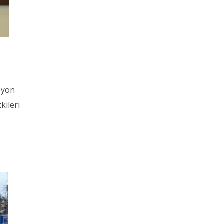
asyon
kileri