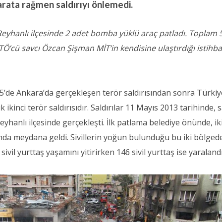
barata rağmen saldırıyı önlemedi.
eyhanlı ilçesinde 2 adet bomba yüklü araç patladı. Toplam 5
FETÖ’cü savcı Özcan Şişman MİT’in kendisine ulaştırdığı istihb
015’de Ankara’da gerçekleşen terör saldırısından sonra Türkiy
ikinci terör saldırısıdır. Saldırılar 11 Mayıs 2013 tarihinde, 
eyhanlı ilçesinde gerçekleşti. İlk patlama belediye önünde, ik
nda meydana geldi. Sivillerin yoğun bulunduğu bu iki bölged
il yurttaş yaşamını yitirirken 146 sivil yurttaş ise yaralandı