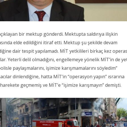
çıklayan bir mektup gönderdi. Mektupta saldırıya ilişkin
sında elde edildiğini itiraf etti. Mektup şu şekilde devam
ldiğine dair tespit yapılamadı. MİT yetkilileri birkaç kez oper
ar. Yeterli delil olmadığını, engellemeye yönelik MİT’in de yet
olisle paylaşmalarını, işimize karışmamalarını söyledim”
bacılar dinlendiğine, hatta MİT’in “operasyon yapın” ısrarına
harekete geçmemiş ve MİT’e “işimize karışmayın” demişti.