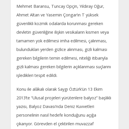
Mehmet Baransu, Tuncay Opçin, Yıldıray Oğur,
Ahmet Altan ve Yasemin Çongar’ın T yüksek
güvenlikli kozmik odalarda korunması gereken
devletin güvenliğine ilişkin vesikaların kısmen veya
tamamen yok edilmesi imha edilmesi, çalınması,
bulundukları yerden gizlice alınması, gizli kalması
gereken bilgilerin temin edilmesi, niteliği itibarıyla
gizli kalması gereken bilgilerin açıklanması suçlarını
işledikleri tespit edildi.
Konu ile alâkalı olarak Saygı Öztürk’ün 13 Ekim
2013’te “Ulusal projeleri yürütenlere balyoz” başlıklı
yazısı, Balyoz Davası’nda Deniz Kuvvetleri
personelinin nasıl hedefe konduğunu açığa
çıkarıyor. Görevden el çektirilen muvazzaf