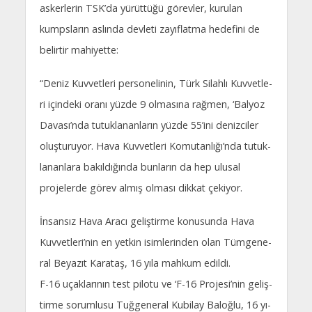
askerlerin TSK’da yürüttüğü görevler, kurulan
kumpsların aslında devleti zayıflatma hedefini de
belirtir mahiyette:
“De­niz Kuv­vet­le­ri per­so­ne­li­nin, Türk Si­lah­lı Kuv­vet­le­
ri için­de­ki ora­nı yüz­de 9 ol­ma­sı­na rağ­men, ‘Bal­yoz
Da­va­sı­’n­da tu­tuk­la­nan­la­rın yüz­de 55’i­ni de­niz­ci­ler
oluş­tu­ru­yor. Ha­va Kuv­vet­le­ri Ko­mu­tan­lı­ğı­’n­da tu­tuk­
la­nan­la­ra ba­kıl­dı­ğın­da bun­la­rın da hep ulusal
projelerde görev almış olması dikkat çekiyor.
İn­san­sız Ha­va Ara­cı ge­liş­tir­me ko­nu­sun­da Ha­va
Kuv­vet­le­ri­’nin en yet­kin isim­le­rin­den olan Tüm­ge­ne­
ral Be­ya­zıt Ka­ra­taş, 16 yı­la mah­kum edil­di.
F-16 uçak­la­rı­nın test pi­lo­tu ve ‘F-16 Pro­je­si­’nin ge­liş­
tir­me so­rum­lu­su Tuğ­ge­ne­ral Ku­bi­lay Ba­loğ­lu, 16 yı­