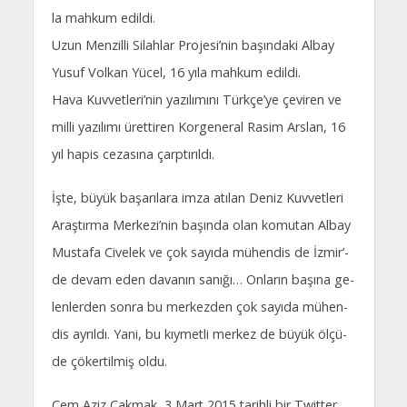
la mah­kum edil­di.
Uzun Men­zil­li Si­lah­lar Pro­jesi­’nin ba­şın­da­ki Al­bay
Yu­suf Vol­kan Yü­cel, 16 yı­la mah­kum edil­di.
Ha­va Kuv­vet­le­ri­’nin ya­zı­lı­mı­nı Türk­çe­’ye çe­vi­ren ve
mil­li ya­zı­lı­mı üret­ti­ren Kor­ge­ne­ral Ra­sim Ars­lan, 16
yıl ha­pis ce­za­sı­na çarp­tı­rıl­dı.
İş­te, bü­yük ba­şa­rı­la­ra im­za atı­lan De­niz Kuv­vet­le­ri
Araş­tır­ma Mer­ke­zi­’nin ba­şın­da olan ko­mu­tan Al­bay
Mus­ta­fa Ci­ve­lek ve çok sa­yı­da mü­hen­dis de İz­mi­r’­
de de­vam eden da­va­nın sa­nı­ğı… On­la­rın ba­şı­na ge­
len­ler­den son­ra bu mer­kez­den çok sa­yı­da mü­hen­
dis ay­rıl­dı. Ya­ni, bu kıy­met­li mer­kez de bü­yük öl­çü­
de çö­ker­til­miş ol­du.
Cem Aziz Çakmak, 3 Mart 2015 tarihli bir Twitter