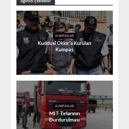
ilginizi çekebilir
KUMPASLAR
Kuddusî Okkır’a Kurulan
Kumpas
KUMPASLAR
MİT Tırlarının
Durdurulması