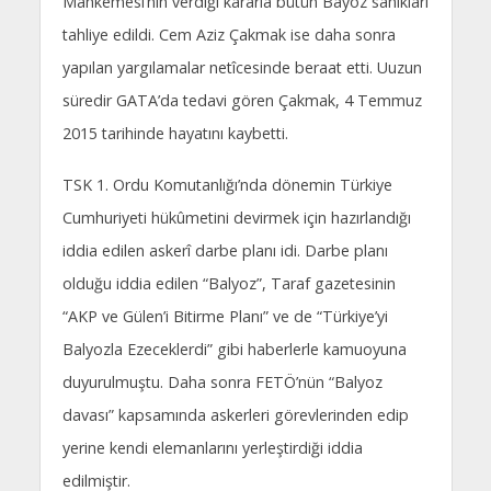
Mahkemesi’nin verdiği kararla bütün Bayoz sanıkları
tahliye edildi. Cem Aziz Çakmak ise daha sonra
yapılan yargılamalar netîcesinde beraat etti. Uuzun
süredir GATA’da tedavi gören Çakmak, 4 Temmuz
2015 tarihinde hayatını kaybetti.
TSK 1. Ordu Komutanlığı’nda dönemin Türkiye
Cumhuriyeti hükûmetini devirmek için hazırlandığı
iddia edilen askerî darbe planı idi. Darbe planı
olduğu iddia edilen “Balyoz”, Taraf gazetesinin
“AKP ve Gülen’i Bitirme Planı” ve de “Türkiye’yi
Balyozla Ezeceklerdi” gibi haberlerle kamuoyuna
duyurulmuştu. Daha sonra FETÖ’nün “Balyoz
davası” kapsamında askerleri görevlerinden edip
yerine kendi elemanlarını yerleştirdiği iddia
edilmiştir.