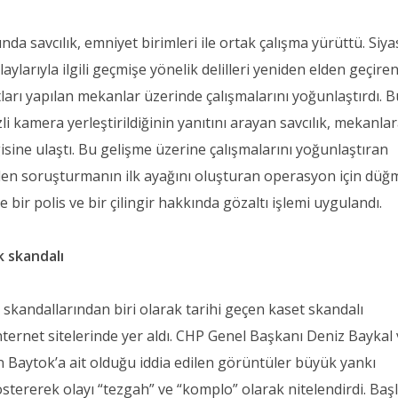
 savcılık, emniyet birimleri ile ortak çalışma yürüttü. Siya
laylarıyla ilgili geçmişe yönelik delilleri yeniden elden geçire
ıtları yapılan mekanlar üzerinde çalışmalarını yoğunlaştırdı. 
li kamera yerleştirildiğinin yanıtını arayan savcılık, mekanla
ilgisine ulaştı. Bu gelişme üzerine çalışmalarını yoğunlaştıran
eden soruşturmanın ilk ayağını oluşturan operasyon için dü
ne bir polis ve bir çilingir hakkında gözaltı işlemi uygulandı.
k skandalı
 skandallarından biri olarak tarihi geçen kaset skandalı
nternet sitelerinde yer aldı. CHP Genel Başkanı Deniz Baykal
Baytok’a ait olduğu iddia edilen görüntüler büyük yankı
östererek olayı “tezgah” ve “komplo” olarak nitelendirdi. Başl