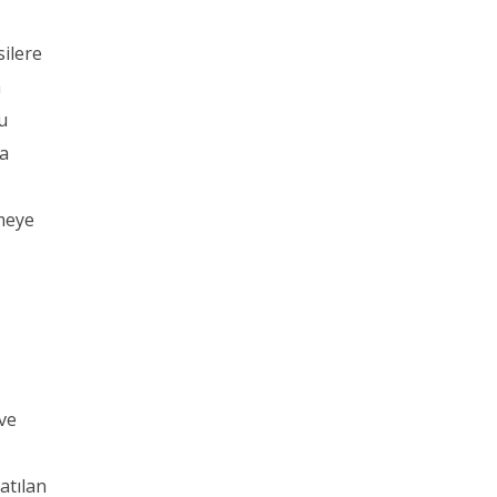
silere
n
Bu
ra
ğmeye
 ve
atılan