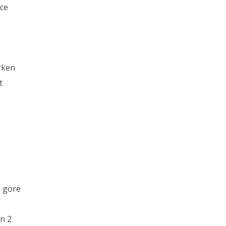
nce
irken
t
a
a göre
on 2