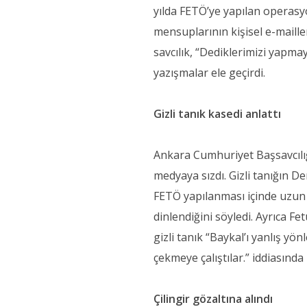
yılda FETÖ’ye yapılan operasyo
mensuplarının kişisel e-maille
savcılık, “Dediklerimizi yapmay
yazışmalar ele geçirdi.
Gizli tanık kasedi anlattı
Ankara Cumhuriyet Başsavcılığ
medyaya sızdı. Gizli tanığın Den
FETÖ yapılanması içinde uzun y
dinlendiğini söyledi. Ayrıca Fe
gizli tanık “Baykal’ı yanlış yön
çekmeye çalıştılar.” iddiasınd
Çilingir gözaltına alındı