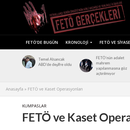
FETÖ’DE BUGÜN
KRONOLOJI
FETÖ VE SIYAS
FETÖ’nün adalet
Temel Alsancak
mahrem
ABD’de deşifre oldu
yapılanmasına göz
açtırılmıyor
Anasayfa
»
FETÖ ve Kaset Operasyonları
KUMPASLAR
FETÖ ve Kaset Opera