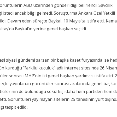
üntülerin ABD üzerinden gönderildiği belirlendi. Savcılık
lgi istedi ancak bilgi gelmedi. Soruşturma Ankara Özel Yetkili
ldi. Devam eden süreçte Baykal, 10 Mayıs’ta istifa etti, Kema
ultay’da Baykal’ın yerine genel başkan seçildi.
esi siyasi gündemi sarsan bir başka kaset furyasında ise he
ün kurduğu “farkliulkuculuk” adlı internet sitesinde 26 Nisa
ler sonrası MHP’nin iki genel başkan yardımcısı istifa etti. 
eçte yayınlanan görüntüler sonrası aralarında genel başka
eticilerinin de bulunduğu sekiz kişi daha hem partiden hem d
 etti. Görüntüleri yayınlayan sitelerin 25 tanesinin yurt dışınd
ı tespit edildi.