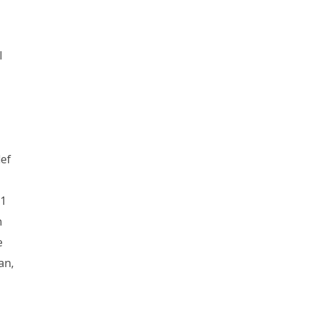
l
def
n
21
n
e
an,