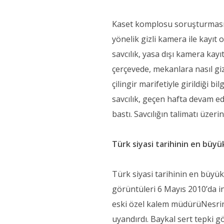
Kaset komplosu soruşturmasında
yönelik gizli kamera ile kayıt o
savcılık, yasa dışı kamera kay
çerçevede, mekanlara nasıl giz
çilingir marifetiyle girildiği b
savcılık, geçen hafta devam 
bastı. Savcılığın talimatı üzeri
Türk siyasi tarihinin en büyü
Türk siyasi tarihinin en büyük
görüntüleri 6 Mayıs 2010’da i
eski özel kalem müdürüNesrin 
uyandırdı. Baykal sert tepki g