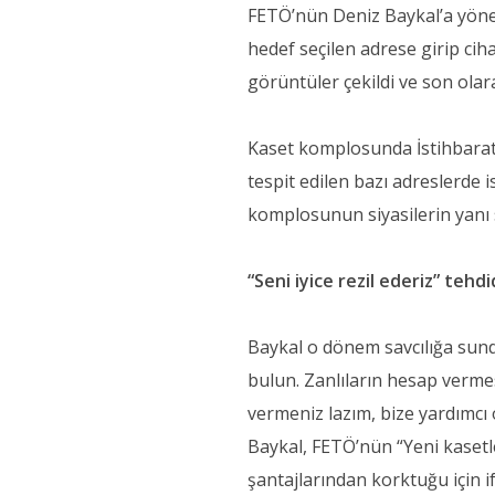
FETÖ’nün Deniz Baykal’a yönel
hedef seçilen adrese girip cihaz
görüntüler çekildi ve son ola
Kaset komplosunda İstihbarat 
tespit edilen bazı adreslerde is
komplosunun siyasilerin yanı sı
“Seni iyice rezil ederiz” tehdi
Baykal o dönem savcılığa sund
bulun. Zanlıların hesap vermesi
vermeniz lazım, bize yardımcı o
Baykal, FETÖ’nün “Yeni kasetleri
şantajlarından korktuğu için i