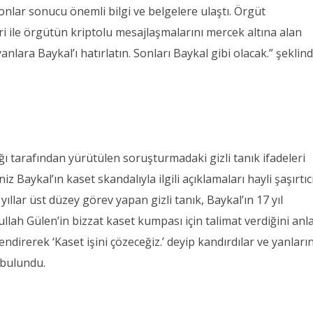
nlar sonucu önemli bilgi ve belgelere ulaştı. Örgüt
ri ile örgütün kriptolu mesajlaşmalarını mercek altına alan
anlara Baykal’ı hatırlatın. Sonları Baykal gibi olacak.” şeklin
ı tarafından yürütülen soruşturmadaki gizli tanık ifadeleri
iz Baykal’ın kaset skandalıyla ilgili açıklamaları hayli şaşırtıcı
ıllar üst düzey görev yapan gizli tanık, Baykal’ın 17 yıl
tullah Gülen’in bizzat kaset kumpası için talimat verdiğini anl
lendirerek ‘Kaset işini çözeceğiz.’ deyip kandırdılar ve yanları
a bulundu.