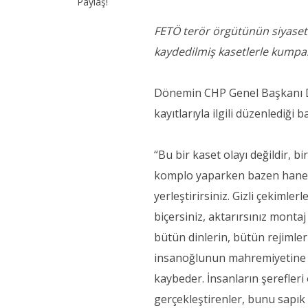
Paylaş!
FETÖ terör örgütünün siyasete
kaydedilmiş kasetlerle kumpa
Dönemin CHP Genel Başkanı De
kayıtlarıyla ilgili düzenlediği
“Bu bir kaset olayı değildir, b
komplo yaparken bazen haneye
yerleştirirsiniz. Gizli çekimler
biçersiniz, aktarırsınız monta
bütün dinlerin, bütün rejimler
insanoğlunun mahremiyetine te
kaybeder. İnsanların şerefler
gerçekleştirenler, bunu sapık 