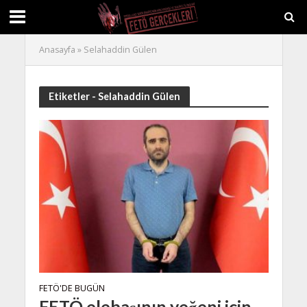
Anasayfa
»
Selahaddin Gülen
Etiketler - Selahaddin Gülen
FETÖ'DE BUGÜN
FETÖ elebaşının yeğeni için