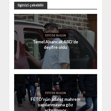
ilginizi çekebilir
FETÖ'DE BUGÜN
Temel Alsancak ABD’de
deşifre oldu
FETÖ'DE BUGÜN
FETÖ’nün adalet mahrem
yapılanmasına göz
açtırılmıyor