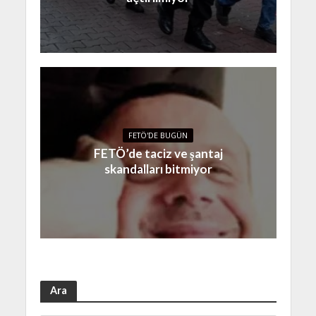
FETÖ'DE BUGÜN
FETÖ’de taciz ve şantaj
skandalları bitmiyor
Ara