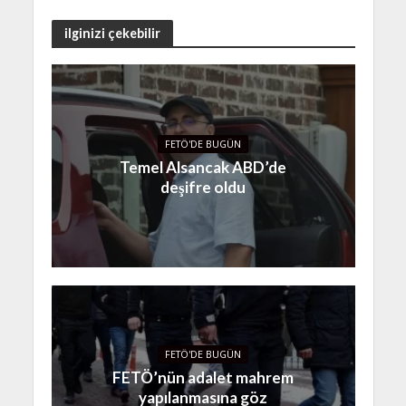
ilginizi çekebilir
FETÖ'DE BUGÜN
Temel Alsancak ABD’de
deşifre oldu
FETÖ'DE BUGÜN
FETÖ’nün adalet mahrem
yapılanmasına göz