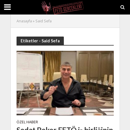
Anasayfa
»
Said Sefa
Etiketler - Said Sefa
ÖZEL HABER
Sedat Peker FETÖ iş birliğinin