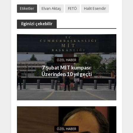
Etiketler
Elvan Aktaş
FETÖ
Halit Esendir
ilginizi çekebilir
ÖZEL HABER
7 Şubat MİT kumpası:
Üzerinden 10 yıl geçti
ÖZEL HABER