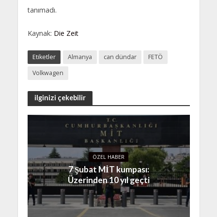
tanımadı.
Kaynak:
Die Zeit
Etiketler
Almanya
can dündar
FETÖ
Volkwagen
ilginizi çekebilir
ÖZEL HABER
7 Şubat MİT kumpası:
Üzerinden 10 yıl geçti