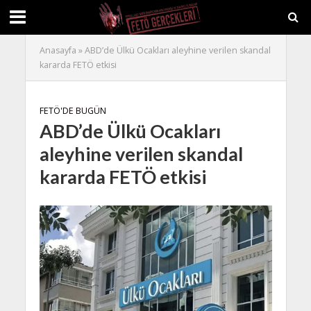
Anasayfa
»
ABD’de Ülkü Ocakları aleyhine verilen skandal
kararda FETÖ etkisi
FETÖ'DE BUGÜN
ABD’de Ülkü Ocakları
aleyhine verilen skandal
kararda FETÖ etkisi