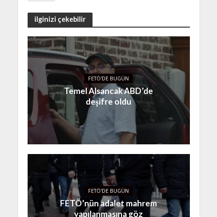
ilginizi çekebilir
FETÖ'DE BUGÜN
Temel Alsancak ABD’de
deşifre oldu
FETÖ'DE BUGÜN
FETÖ’nün adalet mahrem
yapılanmasına göz