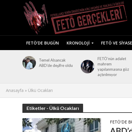
FETÖ’DE BUGÜN
KRONOLOJI
FETÖ VE SIYAS
FETÖ’nün adalet
Temel Alsancak
mahrem
ABD’de deşifre oldu
yapılanmasına göz
açtırılmıyor
Anasayfa
»
Ülkü Ocakları
Etiketler - Ülkü Ocakları
FETÖ'DE 
ABD’d