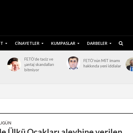
ET
CINAYETLER
KUMPASLAR
DARBELER
FETÖ’de taciz ve
FETÖ’nün MİT imamı
şantaj skandalları
hakkında yeni iddialar
bitmiyor
BUGÜN
e Ülkü Ocakları aleyhine verilen