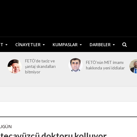
ET
CINAYETLER
KUMPASLAR
DARBELER
FETÖ’de taciz ve
FETÖ’nün MİT imamı
şantaj skandalları
hakkında yeni iddialar
bitmiyor
BUGÜN
tecavüzcü doktoru kolluyor