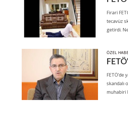
Firari FET
tecavüz s
getirdi. Ne
ÖZEL HAB
FETÖ’
FETÖ’de y
skandalı o
muhabiri F