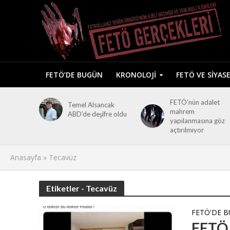
FETÖ’DE BUGÜN
KRONOLOJI
FETÖ VE SIYAS
FETÖ’nün adalet
Temel Alsancak
mahrem
ABD’de deşifre oldu
yapılanmasına göz
açtırılmıyor
Anasayfa
»
Tecavüz
Etiketler - Tecavüz
FETÖ'DE 
FETÖ 