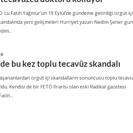
Ö ‘cü Fatih Yağmur’un 19 Eylül’de gündeme getirdiği örgüt içi
kandalında yeni gelişmeleri Hürriyet yazarı Nedim Şener g
dim...
ER
de bu kez toplu tecavüz skandalı
aşananlardan örgüt içi skandalların sonuncusu toplu tecavü
ldu. Kendisi de bir FETÖ firarisi olan eski Radikal gazetesi
atih...