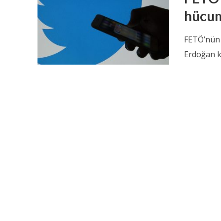
hücu
FETÖ’nün f
Erdoğan k