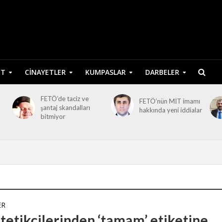
ET
CINAYETLER
KUMPASLAR
DARBELER
FETÖ’de taciz ve
FETÖ’nün MİT imamı
şantaj skandalları
hakkında yeni iddialar
bitmiyor
ER
tetikçilerinden ‘tamam’ etiketine