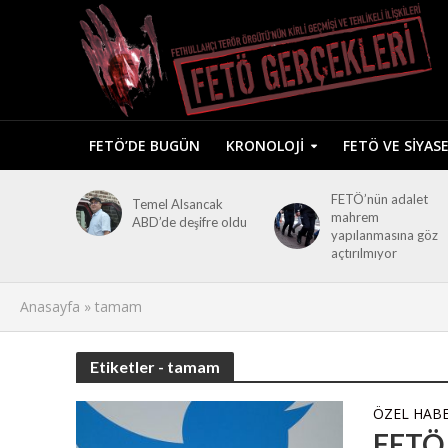
FETÖ’DE BUGÜN
KRONOLOJI
FETÖ VE SIYAS
FETÖ’nün adalet
Temel Alsancak
mahrem
ABD’de deşifre oldu
yapılanmasına göz
açtırılmıyor
Anasayfa
»
tamam
Etiketler - tamam
ÖZEL HAB
FETÖ 