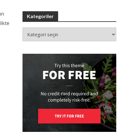
ın
Kategoriler
likte