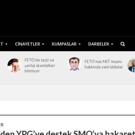
ET
CINAYETLER
KUMPASLAR
DARBELER
FETÖ’de taciz ve
FETÖ’nün MİT imamı
şantaj skandalları
hakkında yeni iddialar
bitmiyor
ER
den YPG’ye destek SMO’ya hakare