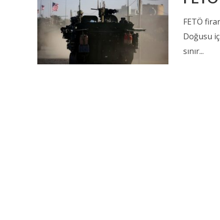
FETÖ fira
Doğusu içi
sınır...