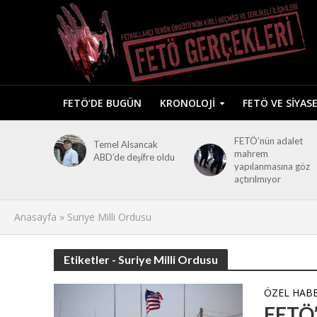
FETÖ’DE BUGÜN
KRONOLOJI
FETÖ VE SIYAS
FETÖ’nün adalet
Temel Alsancak
mahrem
ABD’de deşifre oldu
yapılanmasına göz
açtırılmıyor
Anasayfa
»
Suriye Milli Ordusu
Etiketler - Suriye Milli Ordusu
ÖZEL HAB
FETÖ’