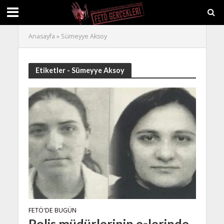
Anasayfa
»
Sümeyye Aksoy
Etiketler - Sümeyye Aksoy
FETÖ'DE BUGÜN
Polis müdürlerinin eşlerinde