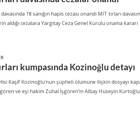
ı davasında 18 sanığın hapis cezası onandı MİT tırları davası
rin aldığı cezalara Yargıtay Ceza Genel Kurulu onama kararı
ER
ırları kumpasında Kozinoğlu detayı
lisi Kaşif Kozinoğlu’nun şüpheli ölümüne ilişkin dosyayı ka
İşgören ve eşi hakim Zühal İşgören’in Albay Hüseyin Kurtoğlu’