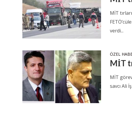
MİT tırlar
FETÖ’cüle
verdi...
ÖZEL HAB
MİT t
MİT görev
savcı Ali 