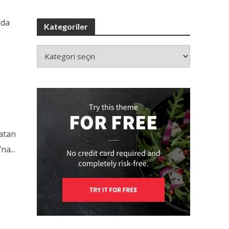
nda
Kategoriler
patan
na...