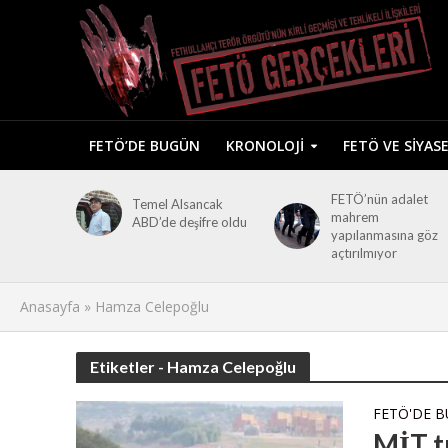
FETÖ’DE BUGÜN
KRONOLOJI
FETÖ VE SIYAS
FETÖ’nün adalet
Temel Alsancak
mahrem
ABD’de deşifre oldu
yapılanmasına göz
açtırılmıyor
Anasayfa
»
Hamza Celepoğlu
Etiketler - Hamza Celepoğlu
FETÖ'DE 
MİT t