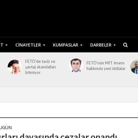
ET
CINAYETLER
KUMPASLAR
DARBELER
FETÖ’de taciz ve
FETÖ’nün MİT imamı
şantaj skandalları
hakkında yeni iddialar
bitmiyor
BUGÜN
ırları davasında cezalar onandı