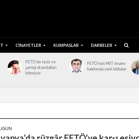
ET
CINAYETLER
KUMPASLAR
DARBELER
FETÖ’de taciz ve
FETÖ’nün MİT imamı
şantaj skandalları
hakkında yeni iddialar
bitmiyor
BUGÜN
lvanya’da rüzgâr FETÖ’ye karşı esiy