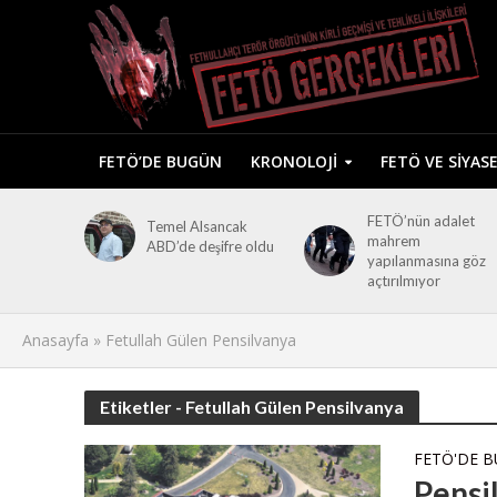
FETÖ’DE BUGÜN
KRONOLOJI
FETÖ VE SIYAS
FETÖ’nün adalet
Temel Alsancak
mahrem
ABD’de deşifre oldu
yapılanmasına göz
açtırılmıyor
Anasayfa
»
Fetullah Gülen Pensilvanya
Etiketler - Fetullah Gülen Pensilvanya
FETÖ'DE 
Pensi