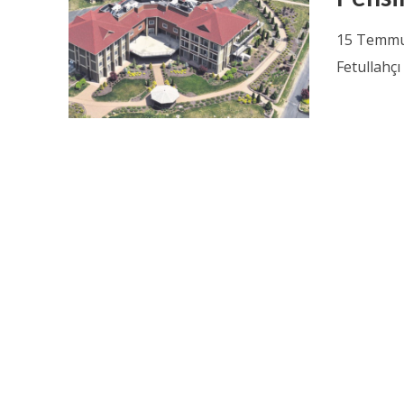
15 Temmuz
Fetullahçı