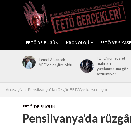
FETÖ’DE BUGÜN
KRONOLOJI
FETÖ VE SIYAS
FETÖ’nün adalet
Temel Alsancak
mahrem
ABD’de deşifre oldu
yapılanmasına göz
açtırılmıyor
Anasayfa
»
Pensilvanya’da rüzgâr FETÖ’ye karşı esiyor
FETÖ'DE BUGÜN
Pensilvanya’da rüzgâ