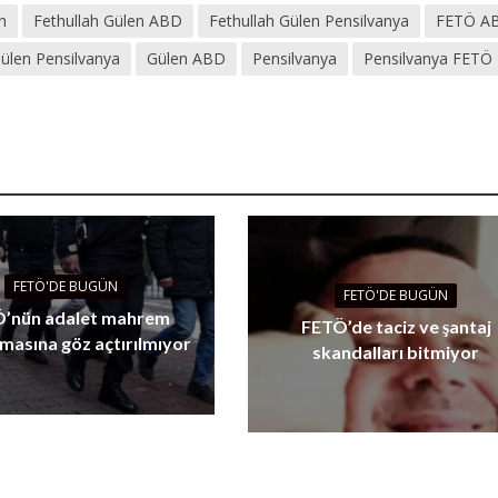
n
Fethullah Gülen ABD
Fethullah Gülen Pensilvanya
FETÖ A
Gülen Pensilvanya
Gülen ABD
Pensilvanya
Pensilvanya FETÖ
FETÖ'DE BUGÜN
FETÖ'DE BUGÜN
’nün adalet mahrem
FETÖ’de taciz ve şantaj
masına göz açtırılmıyor
skandalları bitmiyor