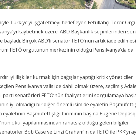
yle Türkiye’yi işgal etmeyi hedefleyen Fetullahçı Terör Örg
ilvanya’yı kaybetmek üzere. ABD Başkanlık seçimlerinden son
e başladı. Birçok ABD’li senatör FETÖ’nün artık iade edilmes
durum FETÖ örgütünün merkezinin olduğu Pensilvanya’da da
ır iyi ilişkiler kurmak için bağışlar yaptığı kritik yöneticiler
e seçilen Pensilvanya valisi de dahil olmak üzere, seçilmiş Adal
 parti senatörleri FETÖ’nün faaliyetlerini sorgulamaya başla
ın iyi olmadığı bir diğer önemli isim de eyaletin Başmüfettiş
 eyaletinin Başmüfettişliği biriminin başına Eugene Depasq
’nün okul yapılanmasından rahatsız olduğu gelen bilgiler
 senatörler Bob Case ve Linzi Graham’ın da FETÖ ile PKK’yı a