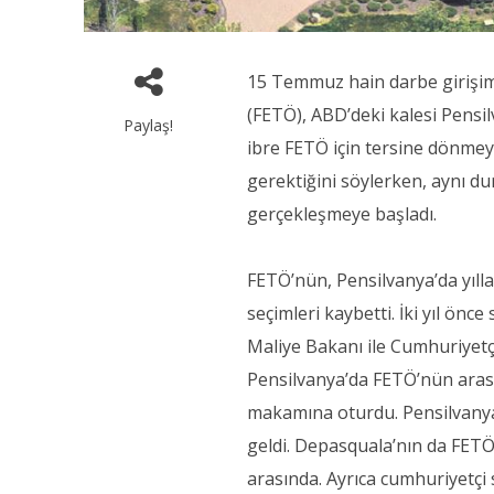
15 Temmuz hain darbe girişimi
(FETÖ), ABD’deki kalesi Pens
Paylaş!
ibre FETÖ için tersine dönmey
gerektiğini söylerken, aynı 
gerçekleşmeye başladı.
FETÖ’nün, Pensilvanya’da yıllard
seçimleri kaybetti. İki yıl önc
Maliye Bakanı ile Cumhuriyetçi
Pensilvanya’da FETÖ’nün arasın
makamına oturdu. Pensilvanya
geldi. Depasquala’nın da FETÖ
arasında. Ayrıca cumhuriyetçi