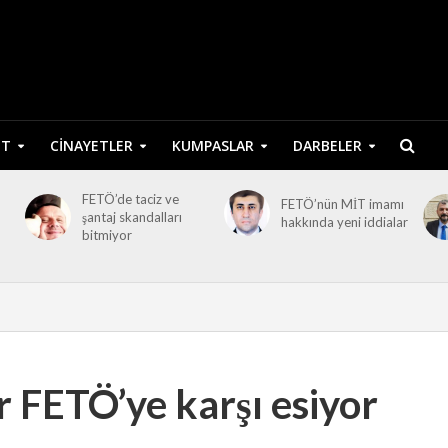
ET
CINAYETLER
KUMPASLAR
DARBELER
FETÖ’de taciz ve
FETÖ’nün MİT imamı
şantaj skandalları
hakkında yeni iddialar
bitmiyor
r FETÖ’ye karşı esiyor