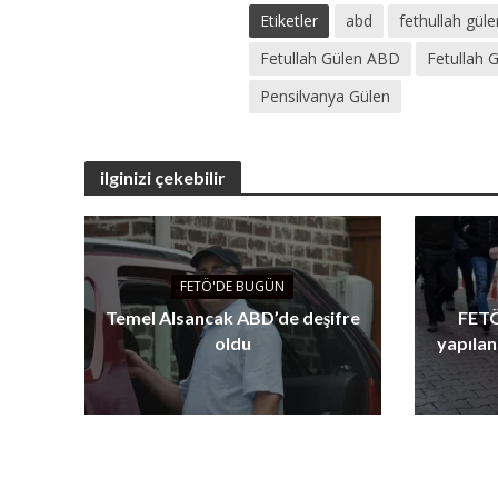
Etiketler
abd
fethullah güle
Fetullah Gülen ABD
Fetullah 
Pensilvanya Gülen
ilginizi çekebilir
FETÖ'DE BUGÜN
Temel Alsancak ABD’de deşifre
FETÖ
oldu
yapılan