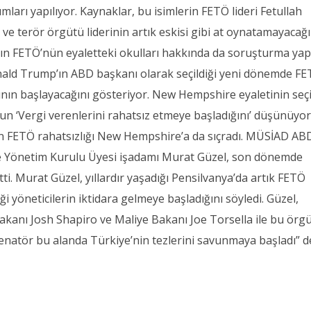
mları yapılıyor. Kaynaklar, bu isimlerin FETÖ lideri Fetullah
 ve terör örgütü liderinin artık eskisi gibi at oynatamayacağı
’nın FETÖ’nün eyaletteki okulları hakkında da soruşturma y
onald Trump’ın ABD başkanı olarak seçildiği yeni dönemde F
ntının başlayacağını gösteriyor. New Hempshire eyaletinin seç
un ‘Vergi verenlerini rahatsız etmeye başladığını’ düşünüyor
an FETÖ rahatsızlığı New Hempshire’a da sıçradı. MÜSİAD AB
e Yönetim Kurulu Üyesi işadamı Murat Güzel, son dönemde
tti. Murat Güzel, yıllardır yaşadığı Pensilvanya’da artık FETÖ
ği yöneticilerin iktidara gelmeye başladığını söyledi. Güzel,
Bakanı Josh Shapiro ve Maliye Bakanı Joe Torsella ile bu örg
 senatör bu alanda Türkiye’nin tezlerini savunmaya başladı” d