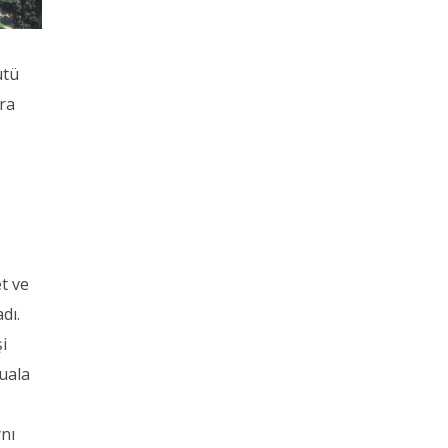
ütü
ra
i
et ve
dı.
i
uala
ynı