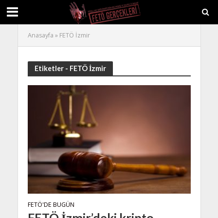
Anasayfa
»
FETÖ İzmir
Etiketler - FETÖ İzmir
FETÖ'DE BUGÜN
FETÖ İzmir’deki kripto