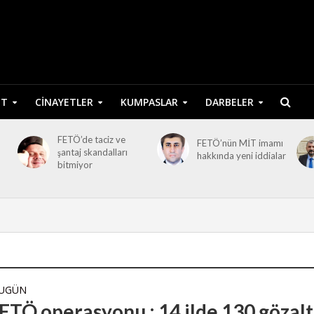
ET
CINAYETLER
KUMPASLAR
DARBELER
FETÖ’de taciz ve
FETÖ’nün MİT imamı
şantaj skandalları
hakkında yeni iddialar
bitmiyor
BUGÜN
ETÖ operasyonu : 14 ilde 130 gözalt