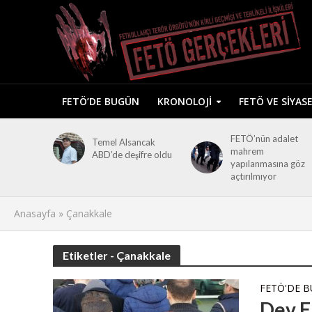
FETÖ’DE BUGÜN
KRONOLOJI
FETÖ VE SIYAS
FETÖ’nün adalet
Temel Alsancak
mahrem
ABD’de deşifre oldu
yapılanmasına göz
açtırılmıyor
Anasayfa
»
Çanakkale
Etiketler - Çanakkale
FETÖ'DE 
Dev F