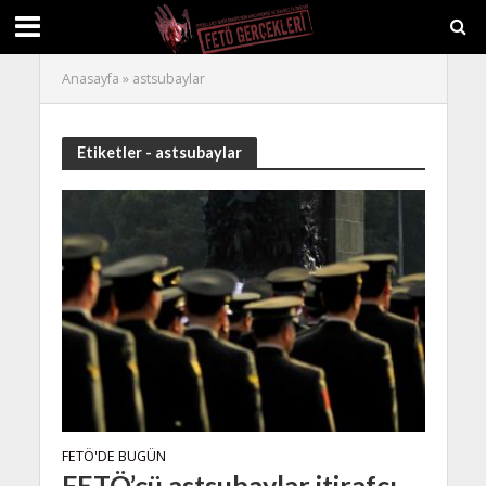
Anasayfa
»
astsubaylar
Etiketler - astsubaylar
FETÖ'DE BUGÜN
FETÖ’cü astsubaylar itirafçı