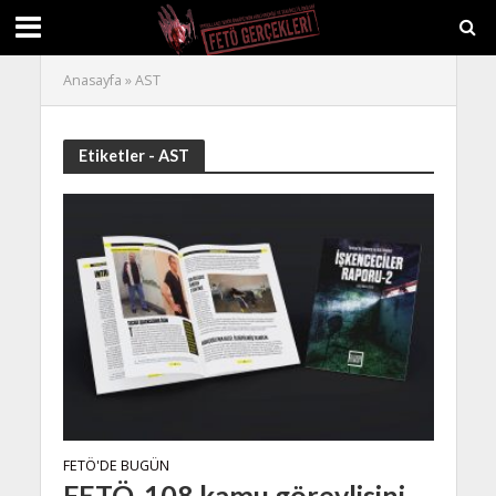
Anasayfa
»
AST
Etiketler - AST
FETÖ'DE BUGÜN
FETÖ, 108 kamu görevlisini