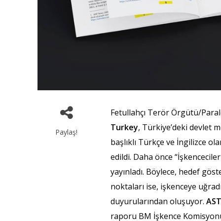
Fetullahçı Terör Örgütü/Paral
Turkey
, Türkiye’deki devlet 
Paylaş!
başlıklı Türkçe ve İngilizce o
edildi. Daha önce “İşkencecile
yayınladı. Böylece, hedef göst
noktaları ise, işkenceye uğrad
duyurularından oluşuyor.
AS
raporu BM İşkence Komisyonu’na