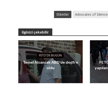
Etiketler
Advocates of Silence
ilginizi çekebilir
FETÖ'DE BUGÜN
Temel Alsancak ABD’de deşifre
FETÖ
oldu
yapılan