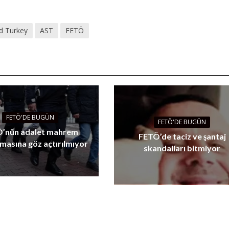
d Turkey
AST
FETÖ
FETÖ'DE BUGÜN
FETÖ'DE BUGÜN
’nün adalet mahrem
FETÖ’de taciz ve şantaj
masına göz açtırılmıyor
skandalları bitmiyor