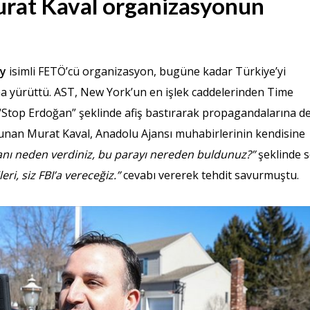
rat Kaval organizasyonun
ey
isimli FETÖ’cü organizasyon, bugüne kadar Türkiye’yi
a yürüttü. AST, New York’un en işlek caddelerinden Time
“Stop Erdoğan” şeklinde afiş bastırarak propagandalarına 
unan Murat Kaval, Anadolu Ajansı muhabirlerinin kendisine
lanı neden verdiniz, bu parayı nereden buldunuz?”
şeklinde 
leri, siz FBI’a vereceğiz.”
cevabı vererek tehdit savurmuştu.