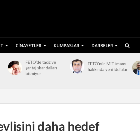
ET
CINAYETLER
KUMPASLAR
DARBELER
FETÖ’de taciz ve
FETÖ’nün MİT imamı
şantaj skandalları
hakkında yeni iddialar
bitmiyor
vlisini daha hedef