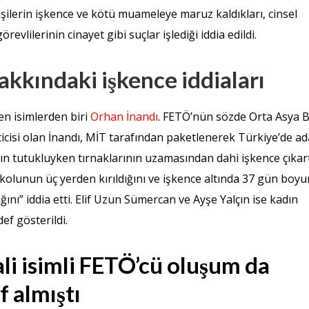
işilerin işkence ve kötü muameleye maruz kaldıkları, cinsel
revlilerinin cinayet gibi suçlar işlediği iddia edildi.
kkındaki işkence iddiaları
en isimlerden biri
Orhan İnandı
. FETÖ’nün sözde Orta Asya 
cisi olan İnandı, MİT tarafından paketlenerek Türkiye’de ad
ı’nın tutukluyken tırnaklarının uzamasından dahi işkence çıka
nı, kolunun üç yerden kırıldığını ve işkence altında 37 gün boy
ını” iddia etti. Elif Uzun Sümercan ve Ayşe Yalçın ise kadın
ef gösterildi.
li isimli FETÖ’cü oluşum da
f almıştı