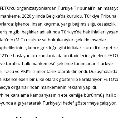
ne FETÖ’cü organizasyonlardan Türkiye Tribunali’ni anımsatıyo
e mahkeme, 2020 yılında Belçika’da kuruldu. Türkiye Tribunali
larda; işkence, insan kaçırma, yargı bağımsızlığı, cezasızlık,
rişim gibi başlıklar adı altında Türkiye’de hak ihlalleri yaşan
kilatı’nın (MİT) usulsüz ve hukuka aykırı şekilde insanları
phelilerinin işkence gördüğü gibi iddiaları sürekli dile getir
021’de başlayan oturumlarda da bu ifadelerini yineledi. FET
 ve tarafsız halk mahkemesi” şeklinde tanımlanan Türkiye
ETÖ’cü ve PKK’lı isimler tanık olarak dinlendi. Duruşmalarda 
işkence eden bir ülke olarak gösterilip karalanıyor. FETÖ’c
medya organlarından mahkemenin reklamı yapıldı.
yhine karalama kampanyasının ete kemiğe bürünmüş hali o
unda algı yaratarak Türkiye’yi hedef göstermeye çalışıyor.