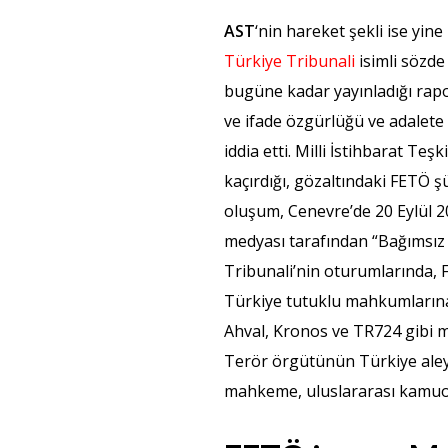
AST
‘nin hareket şekli ise yi
Türkiye Tribunali
isimli sözd
bugüne kadar yayınladığı rapor
ve ifade özgürlüğü ve adalete e
iddia etti. Milli İstihbarat Teş
kaçırdığı, gözaltındaki FETÖ şü
oluşum, Cenevre’de 20 Eylül 2
medyası tarafından “Bağımsız
Tribunali’nin oturumlarında, F
Türkiye tutuklu mahkumlarına 
Ahval, Kronos ve TR724 gibi 
Terör örgütünün Türkiye ale
mahkeme, uluslararası kamuoy