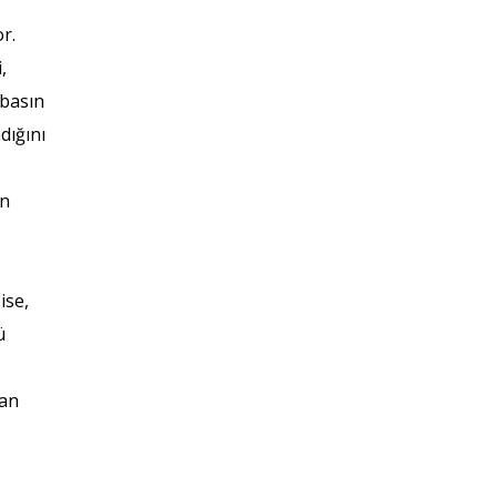
r.
,
 basın
dığını
en
Ö
ise,
ü
lan