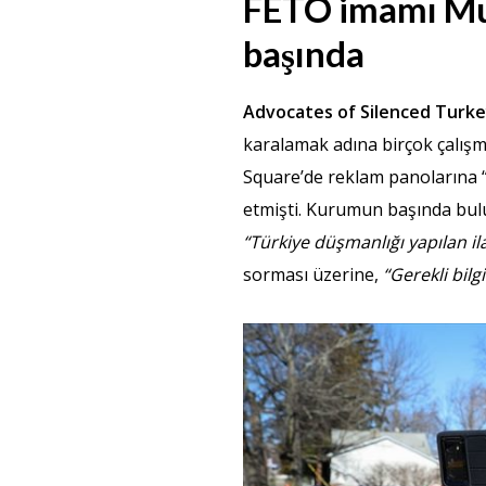
FETÖ imamı Mu
başında
Advocates of Silenced Turk
karalamak adına birçok çalışm
Square’de reklam panolarına 
etmişti. Kurumun başında bul
“Türkiye düşmanlığı yapılan i
sorması üzerine,
“Gerekli bilgi