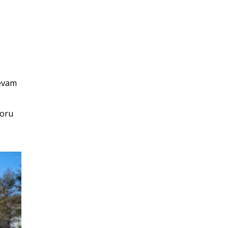
devam
soru