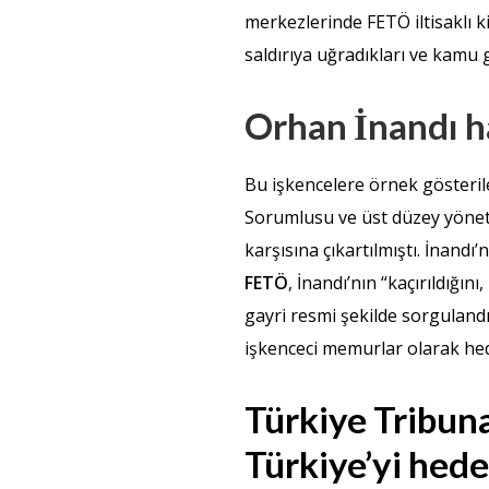
merkezlerinde FETÖ iltisaklı k
saldırıya uğradıkları ve kamu gö
Orhan İnandı ha
Bu işkencelere örnek gösteril
Sorumlusu ve üst düzey yöneti
karşısına çıkartılmıştı. İnand
FETÖ
, İnandı’nın “kaçırıldığı
gayri resmi şekilde sorgulandığ
işkenceci memurlar olarak hed
Türkiye Tribuna
Türkiye’yi hede