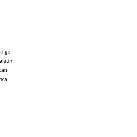
Bölge
aletin
rtan
unca