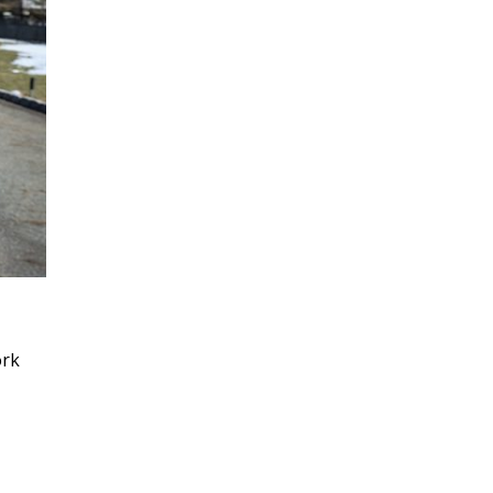
”
ork