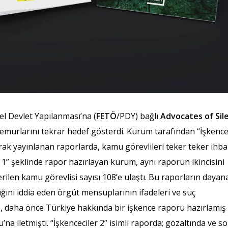
el Devlet Yapılanması’na (
FETÖ
/PDY) bağlı
Advocates of Sil
memurlarını tekrar hedef gösterdi. Kurum tarafından “İşkence
larak yayınlanan raporlarda, kamu görevlileri teker teker ihba
r 1” şeklinde rapor hazırlayan kurum, aynı raporun ikincisini
erilen kamu görevlisi sayısı 108’e ulaştı. Bu raporların dayan
ığını iddia eden örgüt mensuplarının ifadeleri ve suç
T
, daha önce Türkiye hakkında bir işkence raporu hazırlamış
 iletmişti. “İşkenceciler 2” isimli raporda; gözaltında ve s