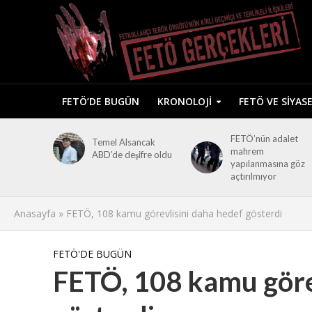
FETÖ’DE BUGÜN
KRONOLOJI
FETÖ VE SIYAS
FETÖ’nün adalet
Temel Alsancak
mahrem
ABD’de deşifre oldu
yapılanmasına göz
açtırılmıyor
Anasayfa
»
FETÖ, 108 kamu görevlisini daha hedef gösterdi
FETÖ'DE BUGÜN
FETÖ, 108 kamu göre