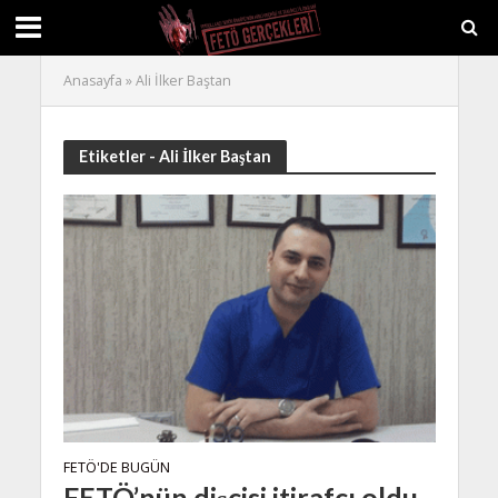
Anasayfa
»
Ali İlker Baştan
Etiketler - Ali İlker Baştan
FETÖ'DE BUGÜN
FETÖ’nün dişçisi itirafçı oldu