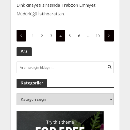
Dink cinayeti sırasında Trabzon Emniyet
Müdürlüğü İstihbarattan...
1
2
3
4
5
6
…
10
Ara
Kategoriler