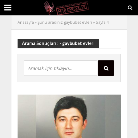
Anasayfa
»
Şunu aradınız gaybubet evleri
»
Sayfa 4
Arama Sonuçları : - gaybubet evleri