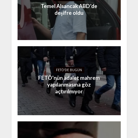
Temel Alsancak ABD’de
deşifre oldu
FETÖ'DE BUGÜN
FETÖ’nün adalet mahrem
yapılanmasına göz
açtırılmıyor