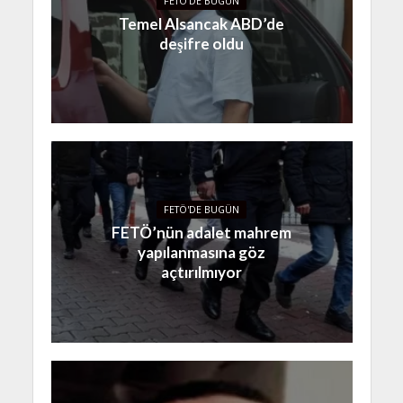
FETÖ'DE BUGÜN
Temel Alsancak ABD’de
deşifre oldu
FETÖ'DE BUGÜN
FETÖ’nün adalet mahrem
yapılanmasına göz
açtırılmıyor