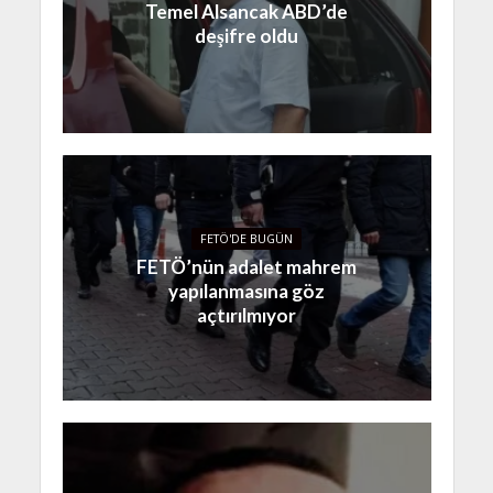
Temel Alsancak ABD’de
deşifre oldu
FETÖ'DE BUGÜN
FETÖ’nün adalet mahrem
yapılanmasına göz
açtırılmıyor