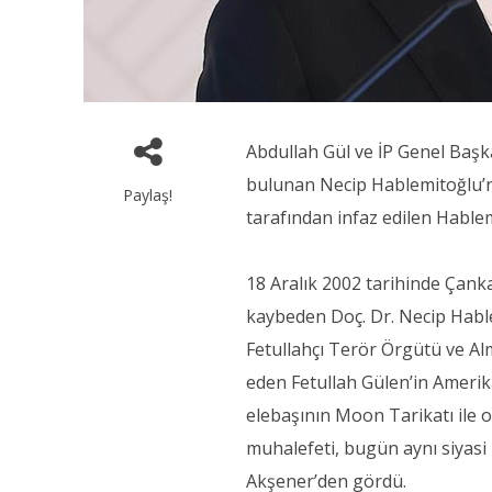
Abdullah Gül ve İP Genel Başka
bulunan Necip Hablemitoğlu’nu
Paylaş!
tarafından infaz edilen Hablem
18 Aralık 2002 tarihinde Çanka
kaybeden Doç. Dr. Necip Hab
Fetullahçı Terör Örgütü ve Alm
eden Fetullah Gülen’in Amerika
elebaşının Moon Tarikatı ile 
muhalefeti, bugün aynı siyasi 
Akşener’den gördü.