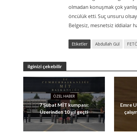
olmadan konuşmak çok yanlış. 
öncülük etti. Suç unsuru olsay
Belgesiz, mesnetsiz iddialar ha
Etiketler
Abdullah Gül
FET
ilginizi çekebilir
ÖZEL HABER
7 Şubat MİT kumpası:
Emre Us
Üzerinden 10 yıl geçti
çalış