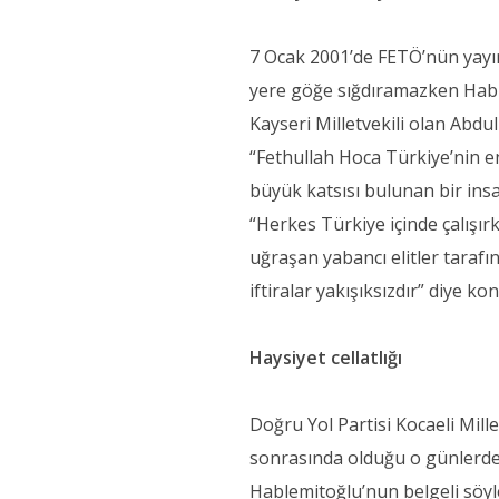
7 Ocak 2001’de FETÖ’nün yayın
yere göğe sığdıramazken Habl
Kayseri Milletvekili olan Abdul
“Fethullah Hoca Türkiye’nin en
büyük katsısı bulunan bir ins
“Herkes Türkiye içinde çalışır
uğraşan yabancı elitler taraf
iftiralar yakışıksızdır” diye ko
Haysiyet cellatlığı
Doğru Yol Partisi Kocaeli Mille
sonrasında olduğu o günlerde
Hablemitoğlu’nun belgeli söyle