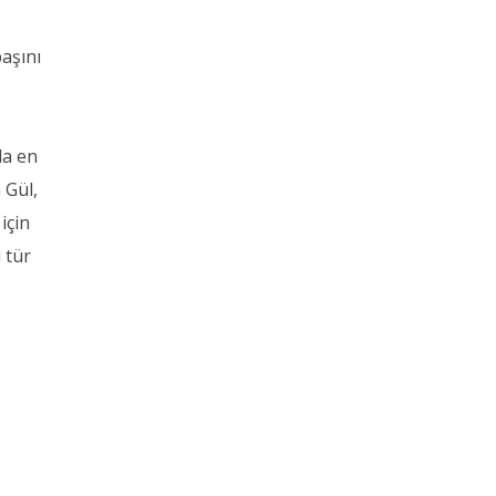
aşını
da en
 Gül,
için
 tür