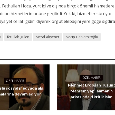
Fethullah Hoca, yurt içi ve dışında birçok önemli hizmetlere
dı bu hizmetlerin önüne geçilirdi. Yok ki, hizmetler sürüyor.
ysiyet cellatlığıdır” diyerek örgüt elebaşını yere göğe sığdır
Ö
fetullah gülen
Meral Akşener
Necip Hablemitoğlu
ÖZEL HABER
ÖZEL HABER
Mehmet Erdoğan Tüzün :
lu sosyal medyada algı
Mahrem yapılanmanın
malarına devam ediyor
arkasındaki kritik isim