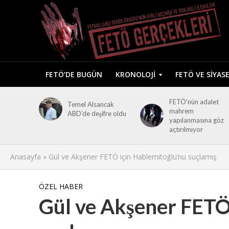
FETÖ’DE BUGÜN
KRONOLOJI
FETÖ VE SIYAS
FETÖ’nün adalet
Temel Alsancak
mahrem
ABD’de deşifre oldu
yapılanmasına göz
açtırılmıyor
Anasayfa
»
Gül ve Akşener FETÖ için Hablemitoğlu’nu suçlamış
ÖZEL HABER
Gül ve Akşener FETÖ