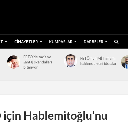
ET
CINAYETLER
KUMPASLAR
DARBELER
FETÖ’de taciz ve
FETÖ’nün MİT imamı
şantaj skandalları
hakkında yeni iddialar
bitmiyor
 için Hablemitoğlu’nu