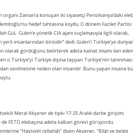
 organı Zaman’a konuşan iki siyasetçi Pensilvanya’daki eleb
emitoğlu’nu hedef tahtasına koydu. O dönem Fazilet Partisi
lah Gül, Gülen’e yönelik CIA ajanı suçlamasıyla ilgili olarak,
 yerli insanlarından birisidir” dedi. Gülen’i Türkiye’ye dünya
an olarak gördüğünü belirterek adeta kainat imamı ilan eden
ken o Türkiye’yi Türkiye dışına taşıyan Türkiye’nin tanınması 
ından sevilmesine neden olan insandır. Bunu yapan insana bu
nuştu.
tvekili Meral Akşener de tıpkı 17-25 Aralık darbe girişimi
 de FETÖ elebaşına adeta kalkan görevi görüyordu.
mlerine “Haysiyet cellatlığı” diyen Akşener, “Bilgi ve belge