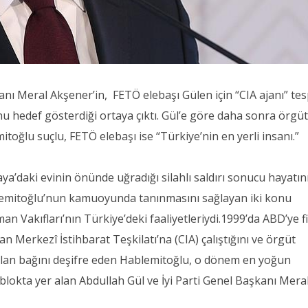
nı Meral Akşener’in, FETÖ elebaşı Gülen için “CIA ajanı” tes
 hedef gösterdiği ortaya çıktı. Gül’e göre daha sonra örgü
itoğlu suçlu, FETÖ elebaşı ise “Türkiye’nin en yerli insanı.”
ya’daki evinin önünde uğradığı silahlı saldırı sonucu hayatın
lemitoğlu’nun kamuoyunda tanınmasını sağlayan iki konu
an Vakıfları’nın Türkiye’deki faaliyetleriydi.1999’da ABD’ye f
n Merkezî İstihbarat Teşkilatı’na (CIA) çalıştığını ve örgüt
olan bağını deşifre eden Hablemitoğlu, o dönem en yoğun
blokta yer alan Abdullah Gül ve İyi Parti Genel Başkanı Mera