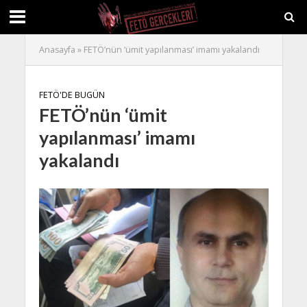
Anasayfa
»
FETÖ’nün ‘ümit yapılanması’ imamı yakalandı
FETÖ'DE BUGÜN
FETÖ’nün ‘ümit
yapılanması’ imamı
yakalandı