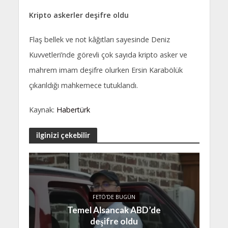
Kripto askerler deşifre oldu
Flaş bellek ve not kâğıtları sayesinde Deniz
Kuvvetleri’nde görevli çok sayıda kripto asker ve
mahrem imam deşifre olurken Ersin Karabölük
çıkarıldığı mahkemece tutuklandı.
Kaynak:
Habertürk
ilginizi çekebilir
FETÖ'DE BUGÜN
Temel Alsancak ABD’de
deşifre oldu