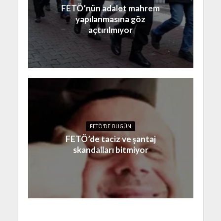
FETÖ’nün adalet mahrem
yapılanmasına göz
açtırılmıyor
FETÖ'DE BUGÜN
FETÖ’de taciz ve şantaj
skandalları bitmiyor