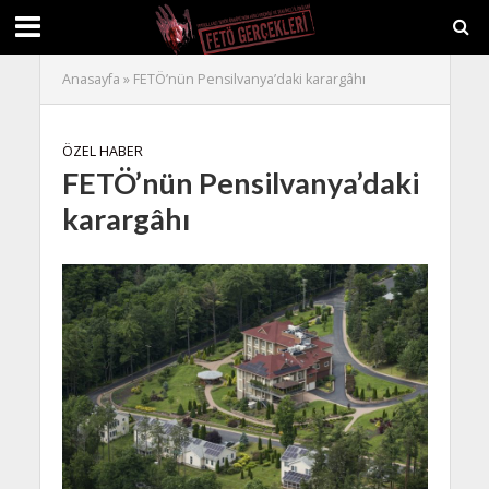
Anasayfa
»
FETÖ’nün Pensilvanya’daki karargâhı
ÖZEL HABER
FETÖ’nün Pensilvanya’daki
karargâhı