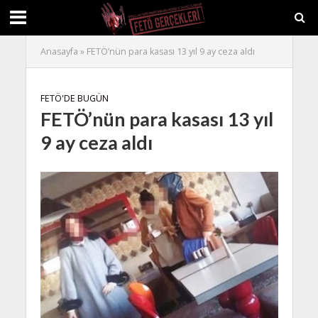
Anasayfa
»
FETÖ’nün para kasası 13 yıl 9 ay ceza aldı
FETÖ'DE BUGÜN
FETÖ’nün para kasası 13 yıl
9 ay ceza aldı