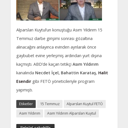
Alparslan Kuytul’un konuştuğu Asım Yıldırım 15
Temmuz darbe girişimi sonrası gözaltına
alınacağını anlayınca evinden ayrılarak önce
gaybubet evine yerleşmiş ardından yurt dışına
kaçmıştı. ABD’de kaçan tetikçi
Asım Yıldırım
kanalında
Necdet İçel,
Bahattin Karataş
,
Halit
Esendir
gibi FETÖ yöneticileriyle program
yapmıştı.
Etiketler
15 Temmuz
Alparslan Kuytul FETÖ
Asım Yıldırım
Asım Yıldırım Alparslan Kuytul
ilginizi çekebilir