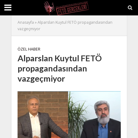
Anasayfa
»
Alparslan Kuytul FETÖ propagandasından
vazgeçmiyor
ÖZEL HABER
Alparslan Kuytul FETÖ
propagandasından
vazgeçmiyor