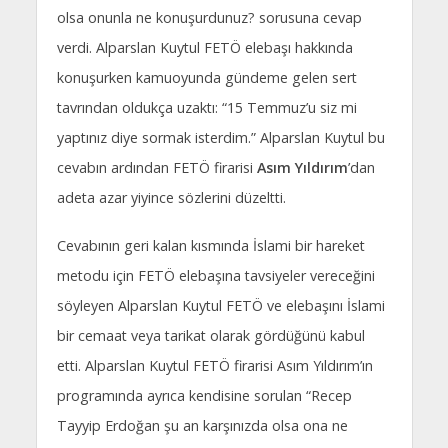
olsa onunla ne konuşurdunuz? sorusuna cevap
verdi. Alparslan Kuytul FETÖ elebaşı hakkında
konuşurken kamuoyunda gündeme gelen sert
tavrından oldukça uzaktı: “15 Temmuz’u siz mi
yaptınız diye sormak isterdim.” Alparslan Kuytul bu
cevabın ardından FETÖ firarisi
Asım Yıldırım
’dan
adeta azar yiyince sözlerini düzeltti.
Cevabının geri kalan kısmında İslami bir hareket
metodu için FETÖ elebaşına tavsiyeler vereceğini
söyleyen Alparslan Kuytul FETÖ ve elebaşını İslami
bir cemaat veya tarikat olarak gördüğünü kabul
etti. Alparslan Kuytul FETÖ firarisi Asım Yıldırım’ın
programında ayrıca kendisine sorulan “Recep
Tayyip Erdoğan şu an karşınızda olsa ona ne