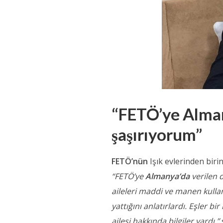
“FETÖ’ye Alman
şaşırıyorum”
FETÖ’nün
Işık evlerinden birin
“FETÖ’ye
Almanya’da
verilen 
aileleri maddi ve manen kullan
yattığını anlatırlardı. Eşler bi
ailesi hakkında bilgiler vardı.”