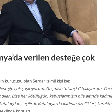
ya’da verilen desteğe çok
in kurucusu olan Serdar isimli kişi ise:
desteğe çok şaşırıyorum. Geçmişe “utançla” bakıyorum. Çocu
dılar. Bize her kötülüğün, kabuslarımızın bile altında kadınl
r katalogdan seçilirdi. Kataloglarda kadının özellikleri, karakte
şeklinde konuştu.