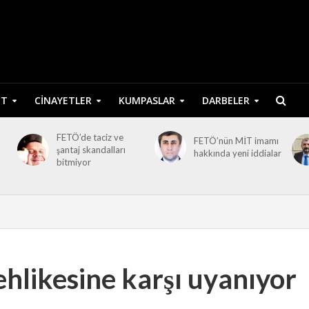
ET
CINAYETLER
KUMPASLAR
DARBELER
FETÖ’de taciz ve
FETÖ’nün MİT imamı
şantaj skandalları
hakkında yeni iddialar
bitmiyor
hlikesine karşı uyanıyor