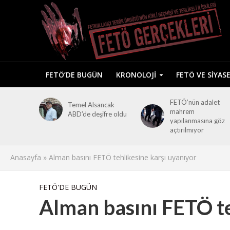
FETÖ’DE BUGÜN
KRONOLOJI
FETÖ VE SIYAS
FETÖ’nün adalet
Temel Alsancak
mahrem
ABD’de deşifre oldu
yapılanmasına göz
açtırılmıyor
Anasayfa
»
Alman basını FETÖ tehlikesine karşı uyanıyor
FETÖ'DE BUGÜN
Alman basını FETÖ te