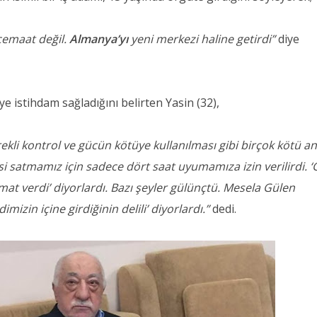
 cemaat değil.
Almanya’yı
yeni merkezi haline getirdi”
diye
 istihdam sağladığını belirten Yasin (32),
rekli kontrol ve gücün kötüye kullanılması gibi birçok kötü a
i satmamız için sadece dört saat uyumamıza izin verilirdi. 
mat verdi’ diyorlardı. Bazı şeyler gülünçtü. Mesela Gülen
mizin içine girdiğinin delili’ diyorlardı.”
dedi.