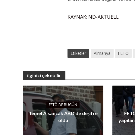
KAYNAK: ND-AKTUELL
Etiketler
Almanya
FETÖ
ilginizi çekebilir
FETÖ'DE BUGÜN
Temel Alsancak ABD’de deşifre
FETÖ
oldu
yapılan