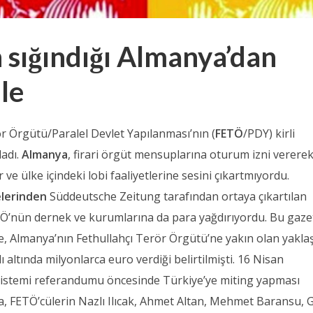
 sığındığı Almanya’dan
le
ör Örgütü/Paralel Devlet Yapılanması’nın (
FETÖ
/PDY) kirli
ladı.
Almanya
, firari örgüt mensuplarına oturum izni verere
e ülke içindeki lobi faaliyetlerine sesini çıkartmıyordu.
lerinden
Süddeutsche Zeitung tarafından ortaya çıkartılan
Ö’nün dernek ve kurumlarına da para yağdırıyordu. Bu gaze
e, Almanya’nın Fethullahçı Terör Örgütü’ne yakın olan yakla
 altında milyonlarca euro verdiği belirtilmişti. 16 Nisan
stemi referandumu öncesinde Türkiye’ye miting yapması
 FETÖ’cülerin Nazlı Ilıcak, Ahmet Altan, Mehmet Baransu, 