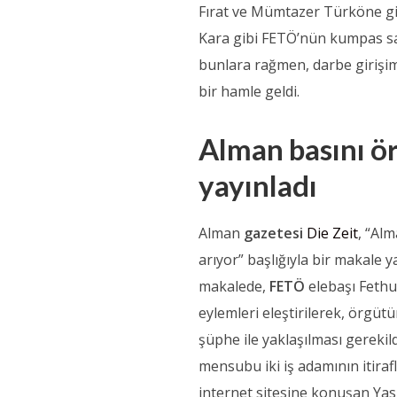
Fırat ve Mümtazer Türköne gi
Kara gibi FETÖ’nün kumpas sav
bunlara rağmen, darbe girişi
bir hamle geldi.
Alman basını ör
yayınladı
Alman
gazetesi
Die Zeit
, “Alm
arıyor” başlığıyla bir makale 
makalede,
FETÖ
elebaşı Fethu
eylemleri eleştirilerek, örgütü
şüphe ile yaklaşılması gerekild
mensubu iki iş adamının itiraf
internet sitesine konuşan Yasi