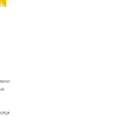
k
tenin
şık
Gökçe