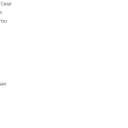
 Celal
m
tıcı
ınan
e
e