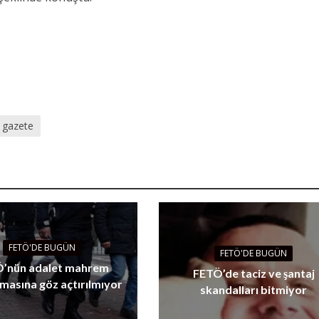
gazete
FETÖ'DE BUGÜN
FETÖ'DE BUGÜN
’nün adalet mahrem
FETÖ’de taciz ve şantaj
masına göz açtırılmıyor
skandalları bitmiyor