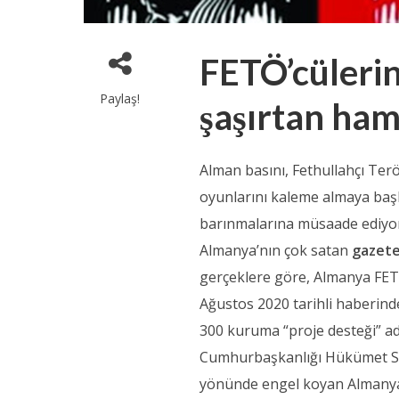
FETÖ’cülerin
Paylaş!
şaşırtan ham
Alman basını, Fethullahçı Ter
oyunlarını kaleme almaya baş
barınmalarına müsaade ediyor v
Almanya’nın çok satan
gazete
gerçeklere göre, Almanya FET
Ağustos 2020 tarihli haberind
300 kuruma “proje desteği” adı
Cumhurbaşkanlığı Hükümet Si
yönünde engel koyan Almanya,