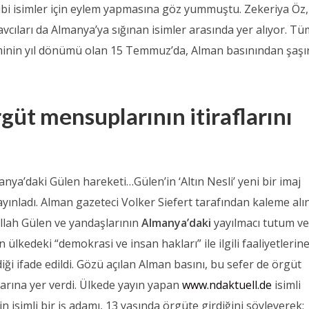
bi isimler için eylem yapmasına göz yummuştu. Zekeriya Öz,
cıları da Almanya’ya sığınan isimler arasında yer alıyor. Tü
minin yıl dönümü olan 15 Temmuz’da, Alman basınından şaşır
güt mensuplarının itiraflarını
anya’daki Gülen hareketi…Gülen’in ‘Altın Nesli’ yeni bir imaj
yayınladı. Alman gazeteci Volker Siefert tarafından kaleme al
llah Gülen ve yandaşlarının
Almanya’daki
yayılmacı tutum v
n ülkedeki “demokrasi ve insan hakları” ile ilgili faaliyetlerin
iği ifade edildi. Gözü açılan Alman basını, bu sefer de örgüt
larına yer verdi. Ülkede yayın yapan
www.ndaktuell.de
isimli
n isimli bir iş adamı, 13 yaşında örgüte girdiğini söyleyerek;