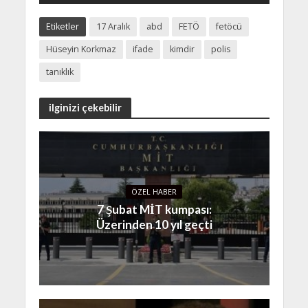
Etiketler
17 Aralık
abd
FETÖ
fetöcü
Hüseyin Korkmaz
ifade
kimdir
polis
tanıklık
ilginizi çekebilir
ÖZEL HABER
7 Şubat MİT kumpası:
Üzerinden 10 yıl geçti