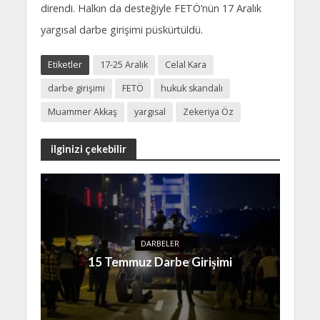
direndi. Halkın da desteğiyle FETÖ’nün 17 Aralık
yargısal darbe girişimi püskürtüldü.
Etiketler
17-25 Aralık
Celal Kara
darbe girişimi
FETÖ
hukuk skandalı
Muammer Akkaş
yargısal
Zekeriya Öz
ilginizi çekebilir
DARBELER
15 Temmuz Darbe Girişimi