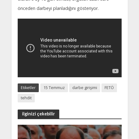
önceden darbeyi planladığını gösteriyor.
Etiketler
15 Temmuz
darbe girişimi
FETÖ
tehdit
ilginizi çekebilir