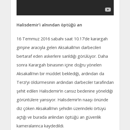
Halisdemir’i alnından öptüğü an
16 Temmuz 2016 sabahı saat 10.17’de karargah
girişine aracıyla gelen Aksakallı’nın darbecileri
bertaraf eden askerlere sarıldığı görülüyor. Daha
sonra Karargah binasının içine doğru yönelen
Aksakallı’nın bir müddet beklediği, ardından da
Terzi’yi öldürmesinin ardından darbeciler tarafından
şehit edilen Halisdemir’in cansız bedenine yöneldiği
görüntülere yansıyor. Halisdemir’in naaşı önünde
diz çöken Aksakallı’nın şehidin üzerindeki örtüyü
açtığı ve burada anlından öptüğü an güvenlik
kameralarınca kaydedildi.