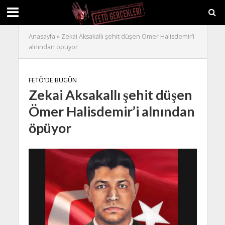
Anasayfa
»
Zekai Aksakallı şehit düşen Ömer Halisdemir’i
alnından öpüyor
FETÖ'DE BUGÜN
Zekai Aksakallı şehit düşen
Ömer Halisdemir’i alnından
öpüyor