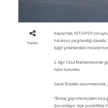
Kayseri’de, FETÖ/PDY soruştu
tutuksuz yargılandığı davada 7
Paylaş!
bağlı şirketlerdeki hisselerin
2. Ağır Ceza Mahkemesinde gö
hazır bulundu.
Sanık Boydak savunmasında, g
“Birkaç gayrimenkulden kira ge
durumdayız. Açık yüreklilikle