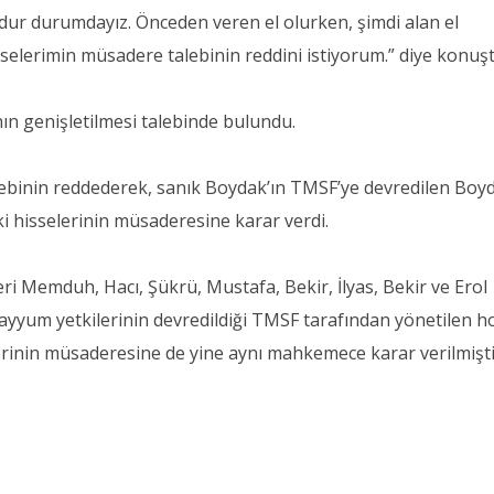
ur durumdayız. Önceden veren el olurken, şimdi alan el
elerimin müsadere talebinin reddini istiyorum.” diye konuşt
n genişletilmesi talebinde bulundu.
ebinin reddederek, sanık Boydak’ın TMSF’ye devredilen Boy
ki hisselerinin müsaderesine karar verdi.
ri Memduh, Hacı, Şükrü, Mustafa, Bekir, İlyas, Bekir ve Erol
ayyum yetkilerinin devredildiği TMSF tarafından yönetilen h
erinin müsaderesine de yine aynı mahkemece karar verilmişti