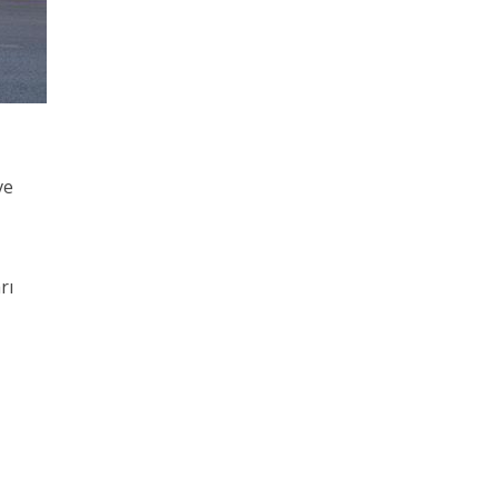
ve
rı