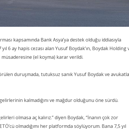
rması kapsamında Bank Asya’ya destek olduğu iddiasıyla
 yıl 6 ay hapis cezası alan Yusuf Boydak’ın, Boydak Holding 
in müsaderesine (el koyma) karar verildi.
rülen duruşmada, tutuksuz sanık Yusuf Boydak ve avukatla
elirlerinin kalmadığını ve mağdur olduğunu öne sürdü.
lirleri olmasa aç kalırız.” diyen Boydak, “İnanın çok zor
 FETÖ’cü olmadığımı her platformda söylüyorum. Bana 7,5 yıl