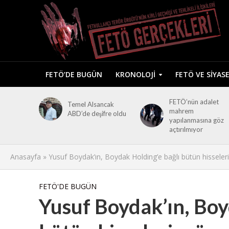
FETÖ’DE BUGÜN
KRONOLOJI
FETÖ VE SIYAS
FETÖ’nün adalet
Temel Alsancak
mahrem
ABD’de deşifre oldu
yapılanmasına göz
açtırılmıyor
Anasayfa
»
Yusuf Boydak’ın, Boydak Holding’e bağlı bütün hisseler
FETÖ'DE BUGÜN
Yusuf Boydak’ın, Boy