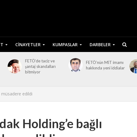
ET
CINAYETLER
KUMPASLAR
DARBELER
FETÖ’de taciz ve
FETÖ’nün MİT imamı
şantaj skandalları
hakkında yeni iddialar
bitmiyor
i müsadere edildi
dak Holding’e bağlı