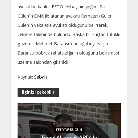
avukatları katıldı. FETÖ elebaşının yeğeni Sait
Gülen’in CMK ile atanan avukatı Ramazan Güler,
Gülen’in vekaletle avukatı olduğunu belirterek,
çekilme talebinde bulundu. Başka bir suçtan tutuklu
gazeteci Mehmet Baransu’nun ağabeyi Yalçın
Baransu böbrek rahatsızlığının olduğunu belirtmesi
üzerine salondan çıkarıldı.
Kaynak:
Sabah
ilginizi çekebilir
FETÖ'DE BUGÜN
Temel Alsancak ABD’de