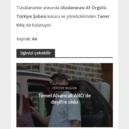
Tutuklananlar arasında
Uluslararası Af Örgütü
Türkiye Şubesi
kurucu ve yöneticilerinden
Taner
Kılıç
da bulunuyor.
Kaynak:
AA
ilginizi çekebilir
FETÖ'DE BUGÜN
Temel Alsancak ABD’de
deşifre oldu