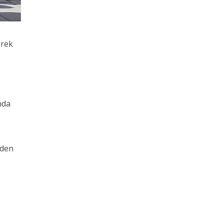
erek
nda
rden