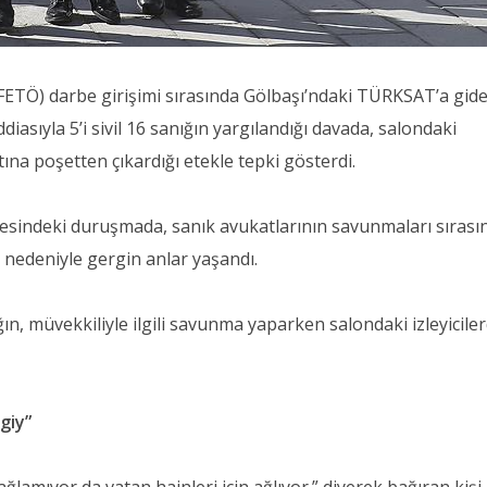
FETÖ) darbe girişimi sırasında Gölbaşı’ndaki TÜRKSAT’a gid
ddiasıyla 5’i sivil 16 sanığın yargılandığı davada, salondaki
atına poşetten çıkardığı etekle tepki gösterdi.
sindeki duruşmada, sanık avukatlarının savunmaları sırası
ri nedeniyle gergin anlar yaşandı.
n, müvekkiliyle ilgili savunma yaparken salondaki izleyicile
giy”