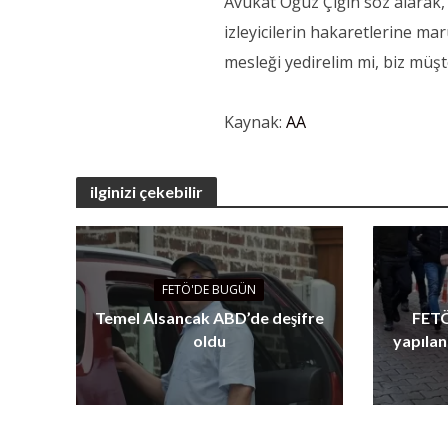
Avukat Oğuz Çığın söz alarak
izleyicilerin hakaretlerine mar
mesleği yedirelim mi, biz müşt
Kaynak:
AA
ilginizi çekebilir
FETÖ'DE BUGÜN
Temel Alsancak ABD’de deşifre
FETÖ
oldu
yapılan