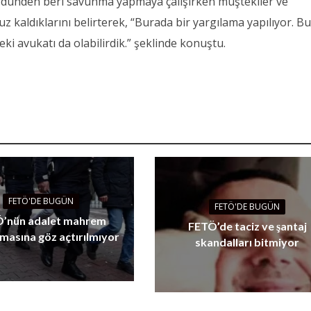
, dünden beri savunma yapmaya çalışırken müştekiler ve
uz kaldıklarını belirterek, “Burada bir yargılama yapılıyor. B
eki avukatı da olabilirdik.” şeklinde konuştu.
FETÖ'DE BUGÜN
FETÖ'DE BUGÜN
’nün adalet mahrem
FETÖ’de taciz ve şantaj
masına göz açtırılmıyor
skandalları bitmiyor