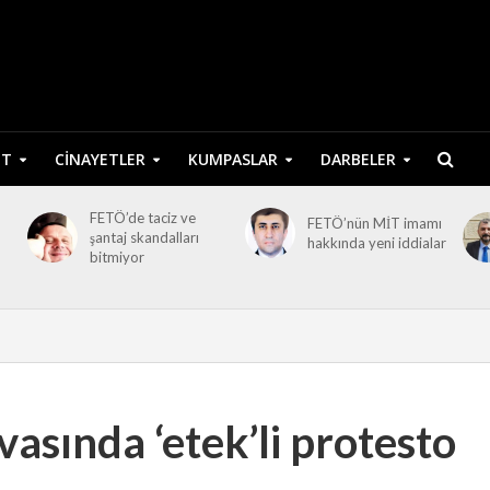
ET
CINAYETLER
KUMPASLAR
DARBELER
FETÖ’de taciz ve
FETÖ’nün MİT imamı
şantaj skandalları
hakkında yeni iddialar
bitmiyor
sında ‘etek’li protesto