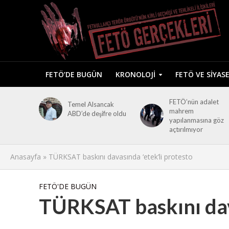
FETÖ’DE BUGÜN
KRONOLOJI
FETÖ VE SIYAS
FETÖ’nün adalet
Temel Alsancak
mahrem
ABD’de deşifre oldu
yapılanmasına göz
açtırılmıyor
Anasayfa
»
TÜRKSAT baskını davasında ‘etek’li protesto
FETÖ'DE BUGÜN
TÜRKSAT baskını dava