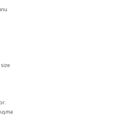
bunu
 size
or.
uruşma