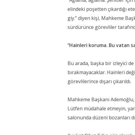
“Ağlama, ağlama. Şehitler için 
elindeki poşetten çıkardığı et
giy.” diyen kişi, Mahkeme Ba
sürdürünce görevliler tarafınd
“Hainleri koruma. Bu vatan sa
Bu arada, başka bir izleyici d
bırakmayacaklar. Hainleri değil
görevlilerince dışarı çıkarıldı.
Mahkeme Başkanı Ademoğlu, sal
Lütfen müdahale etmeyin, yargı
salonunda düzeni bozanları dı