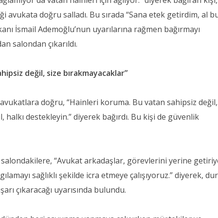
ağlamıyor da vatan hainleri için ağlıyor.” diyerek bağıran kişi,
eği avukata doğru salladı. Bu sırada “Sana etek getirdim, al 
şkanı İsmail Ademoğlu’nun uyarılarına rağmen bağırmayı
an salondan çıkarıldı.
hipsiz değil, size bırakmayacaklar”
e avukatlara doğru, “Hainleri koruma. Bu vatan sahipsiz değil,
, halkı destekleyin.” diyerek bağırdı. Bu kişi de güvenlik
ondakilere, “Avukat arkadaşlar, görevlerini yerine getiriy
lamayı sağlıklı şekilde icra etmeye çalışıyoruz.” diyerek, d
şarı çıkaracağı uyarısında bulundu.