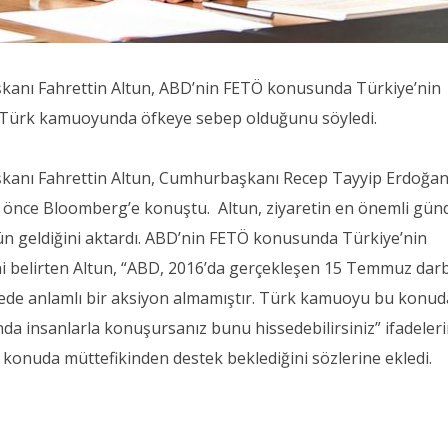
şkanı Fahrettin Altun, ABD’nin FETÖ konusunda Türkiye’nin
n Türk kamuoyunda öfkeye sebep olduğunu söyledi.
şkanı Fahrettin Altun, Cumhurbaşkanı Recep Tayyip Erdoğan
ti önce Bloomberg’e konuştu. Altun, ziyaretin en önemli gü
n geldiğini aktardı. ABD’nin FETÖ konusunda Türkiye’nin
ini belirten Altun, “ABD, 2016’da gerçekleşen 15 Temmuz dar
ede anlamlı bir aksiyon almamıştır. Türk kamuoyu bu konud
nda insanlarla konuşursanız bunu hissedebilirsiniz” ifadeleri
u konuda müttefikinden destek beklediğini sözlerine ekledi.