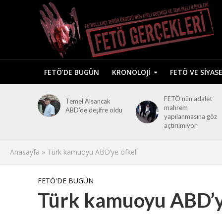
FETÖ’DE BUGÜN
KRONOLOJI
FETÖ VE SIYAS
FETÖ’nün adalet
Temel Alsancak
mahrem
ABD’de deşifre oldu
yapılanmasına göz
açtırılmıyor
Anasayfa
»
Türk kamuoyu ABD’ye öfkeli
FETÖ'DE BUGÜN
Türk kamuoyu ABD’ye