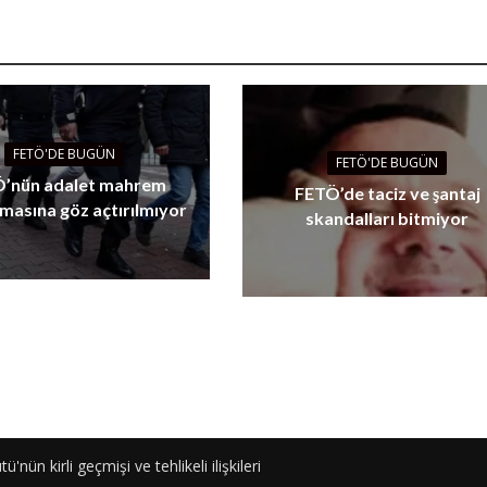
FETÖ'DE BUGÜN
FETÖ'DE BUGÜN
’nün adalet mahrem
FETÖ’de taciz ve şantaj
masına göz açtırılmıyor
skandalları bitmiyor
ün kirli geçmişi ve tehlikeli ilişkileri