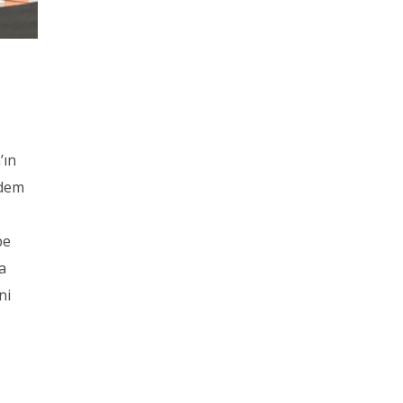
’ın
ndem
be
a
ni