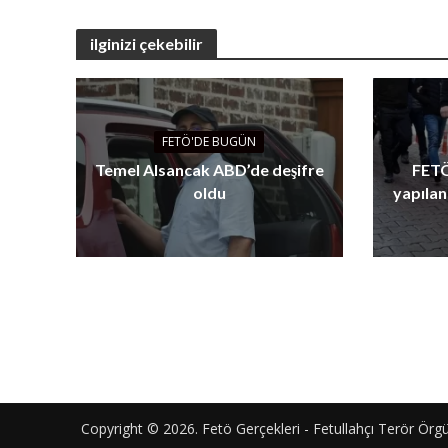
ilginizi çekebilir
FETÖ'DE BUGÜN
Temel Alsancak ABD’de deşifre
FETÖ
oldu
yapılan
Copyright © 2026. Fetö Gerçekleri - Fetullahçı Terör Örgütü'n