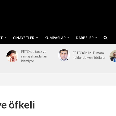
ET
CINAYETLER
KUMPASLAR
DARBELER
FETÖ’de taciz ve
FETÖ’nün MİT imamı
şantaj skandalları
hakkında yeni iddialar
bitmiyor
 öfkeli