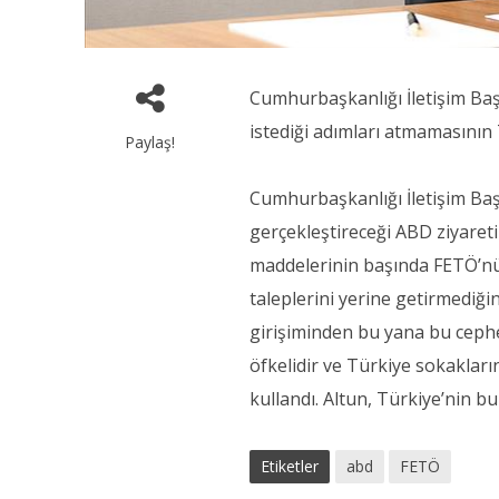
Cumhurbaşkanlığı İletişim Ba
istediği adımları atmamasını
Paylaş!
Cumhurbaşkanlığı İletişim Ba
gerçekleştireceği ABD ziyare
maddelerinin başında FETÖ’nü
taleplerini yerine getirmediğ
girişiminden bu yana bu ceph
öfkelidir ve Türkiye sokakları
kullandı. Altun, Türkiye’nin b
Etiketler
abd
FETÖ