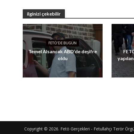
ilginizi çekebilir
FETÖ'DE BUGÜN
Temel Alsancak ABD’de deşifre
FETÖ
oldu
yapılan
Copyright © 2026. Fetö Gerçekleri - Fetullahçı Terör Örgütü'n