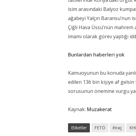
tatillerinde Konya’daki örgüt k
isim arasındaki Balyoz kump
ağabeyi Yalçın Baransu’nun is
Çiğli Hava Üssü’nün mahrem ab
imamı olarak görev yaptığı idd
Bunlardan haberleri yok
Kamuoyunun bu konuda yanlış y
edilen 136 bin kişiye af gelsi
sorusunun önemine vurgu yap
Kaynak:
Muzakerat
Etiketler
FETÖ
ihraç
KH