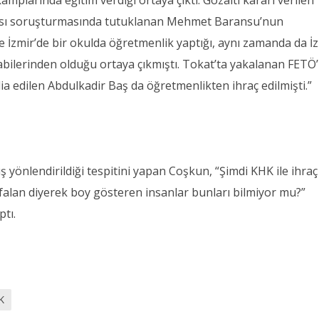
amplarında eğitim verdiği ortaya çıktı. Gözaltı kararı verilen
ası soruşturmasında tutuklanan Mehmet Baransu’nun
e İzmir’de bir okulda öğretmenlik yaptığı, aynı zamanda da İ
ilerinden olduğu ortaya çıkmıştı. Tokat’ta yakalanan FETÖ’
ia edilen Abdulkadir Baş da öğretmenlikten ihraç edilmişti.”
önlendirildiği tespitini yapan Coşkun, “Şimdi KHK ile ihraç
n falan diyerek boy gösteren insanlar bunları bilmiyor mu?”
tı.
K