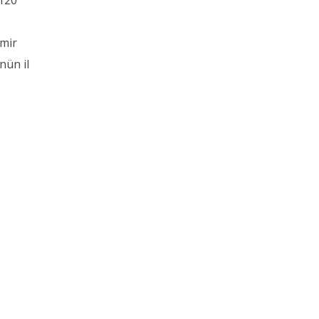
 120
zmir
nün il