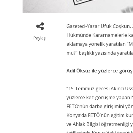
Gazeteci-Yazar Ufuk Coşkun,
Hükmünde Kararnamelerle kamu
Paylaş!
aklamaya yönelik yaratılan “Ma
mu?” başlıklı yazısında yaratıl
Adil Öksüz ile yüzlerce gör
“15 Temmuz gecesi Akıncı Üssü
yüzlerce kez görüşme yapan Ne
FETÖ’nün darbe girişimini yöne
Konya’da FETÖ’nün eğitim kur
ve Ahlak Bilgisi öğretmenliği 