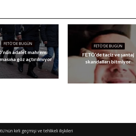
FETÖ'DE BUGÜN
FETÖ'DE BUGÜN
’nün adalet mahrem
FETÖ’de taciz ve şantaj
masına göz açtırılmıyor
skandalları bitmiyor
ün kirli geçmişi ve tehlikeli ilişkileri