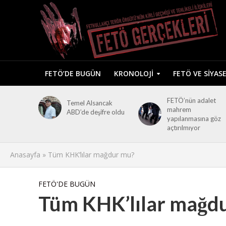
FETÖ’DE BUGÜN
KRONOLOJI
FETÖ VE SIYAS
FETÖ’nün adalet
Temel Alsancak
mahrem
ABD’de deşifre oldu
yapılanmasına göz
açtırılmıyor
Anasayfa
»
Tüm KHK’lılar mağdur mu?
FETÖ'DE BUGÜN
Tüm KHK’lılar mağd