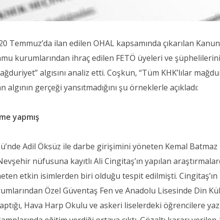
 20 Temmuz’da ilan edilen OHAL kapsamında çıkarılan Kanu
 kurumlarından ihraç edilen FETÖ üyeleri ve şüphelilerin
ğduriyet” algısını analiz etti. Coşkun, “Tüm KHK’lılar mağdu
an algının gerçeği yansıtmadığını şu örneklerle açıkladı:
üşme yapmış
’nde Adil Öksüz ile darbe girişimini yöneten Kemal Batmaz 
vşehir nüfusuna kayıtlı Ali Cingitaş’ın yapılan araştırmala
ten etkin isimlerden biri olduğu tespit edilmişti. Cingitaş’ın
umlarından Özel Güventaş Fen ve Anadolu Lisesinde Din Kü
yaptığı, Hava Harp Okulu ve askeri liselerdeki öğrencilere yaz