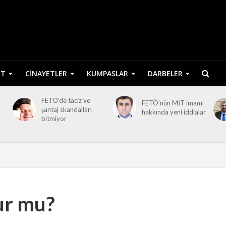
ET
CINAYETLER
KUMPASLAR
DARBELER
FETÖ’de taciz ve
FETÖ’nün MİT imamı
şantaj skandalları
hakkında yeni iddialar
bitmiyor
ur mu?