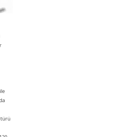
n
i
r
ile
rda
ltürü