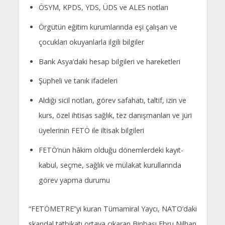
ÖSYM, KPDS, YDS, ÜDS ve ALES notları
Örgütün eğitim kurumlarında eşi çalışan ve
çocukları okuyanlarla ilgili bilgiler
Bank Asya’daki hesap bilgileri ve hareketleri
Şüpheli ve tanık ifadeleri
Aldığı sicil notları, görev safahatı, taltif, izin ve
kurs, özel ihtisas sağlık, tez danışmanları ve jüri
üyelerinin FETÖ ile iltisak bilgileri
FETÖ’nün hâkim olduğu dönemlerdeki kayıt-
kabul, seçme, sağlık ve mülakat kurullarında
görev yapma durumu
“FETÖMETRE”yi kuran Tümamiral Yaycı, NATO’daki
skandal tatbikatı ortaya çıkaran Binbaşı Ebru Nilhan