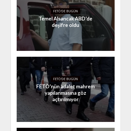
FETÖ'DE BUGÜN
Temel Alsancak ABD’de
deşifre oldu
FETÖ'DE BUGÜN
FETÖ’nün adalet mahrem
yapılanmasına göz
açtırılmıyor