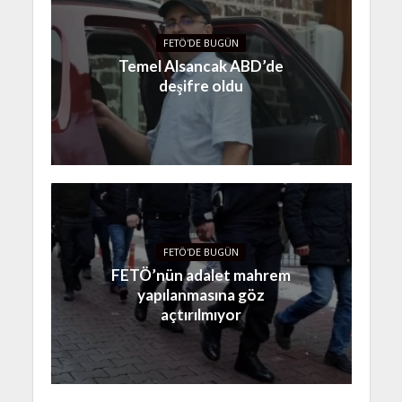
FETÖ'DE BUGÜN
Temel Alsancak ABD’de
deşifre oldu
FETÖ'DE BUGÜN
FETÖ’nün adalet mahrem
yapılanmasına göz
açtırılmıyor