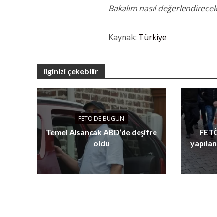
Bakalım nasıl değerlendirecek
Kaynak:
Türkiye
ilginizi çekebilir
FETÖ'DE BUGÜN
Temel Alsancak ABD’de deşifre
FETÖ
oldu
yapılan