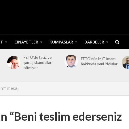
ET
CINAYETLER
KUMPASLAR
DARBELER
FETÖ’de taciz ve
FETÖ’nün MİT imamı
şantaj skandalları
hakkında yeni iddialar
bitmiyor
rum” mesajı
n “Beni teslim ederseniz