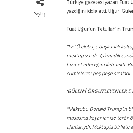
Türkiye gazetesi yazarı Fuat
yazdığını iddia etti. Uğur, Gül
Paylaş!
Fuat Uğur’un ‘Fetullah’ın Trum
“FETÖ elebaşı, başkanlık kol
mektup yazdı. ‘Çıkmadık cand
hizmet edeceğini iletmekti. Bu
cümlelerini peş peşe sıraladı.
‘GÜLEN’İ ÖRGÜTLEYENLER EV
“Mektubu Donald Trump’ın birl
masasına koyanlar ise terör ö
ajanlarıydı. Mektupla birlikt