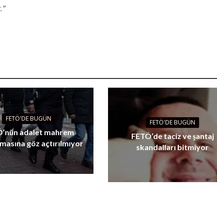
.”
FETÖ'DE BUGÜN
FETÖ'DE BUGÜN
’nün adalet mahrem
FETÖ’de taciz ve şantaj
masına göz açtırılmıyor
skandalları bitmiyor