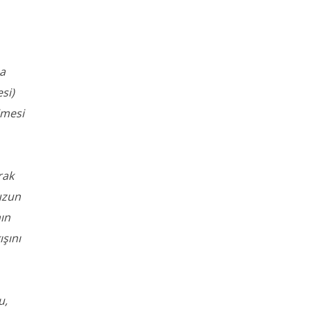
ma
si)
imesi
rak
uzun
nın
ışını
u,