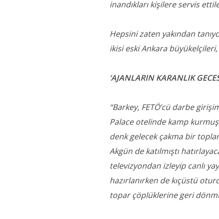
inandıkları kişilere servis ettil
Hepsini zaten yakından tanıy
ikisi eski Ankara büyükelçileri
‘AJANLARIN KARANLIK GECES
“Barkey, FETÖ’cü darbe girişi
Palace otelinde kamp kurmuşt
denk gelecek çakma bir toplan
Akgün de katılmıştı hatırlaya
televizyondan izleyip canlı ya
hazırlanırken de kıçüstü otur
topar çöplüklerine geri dönmü