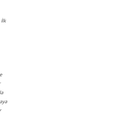
İlk
e
r
la
maya
r