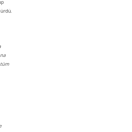
up
sürdü.
a
ona
i tüm
A
e