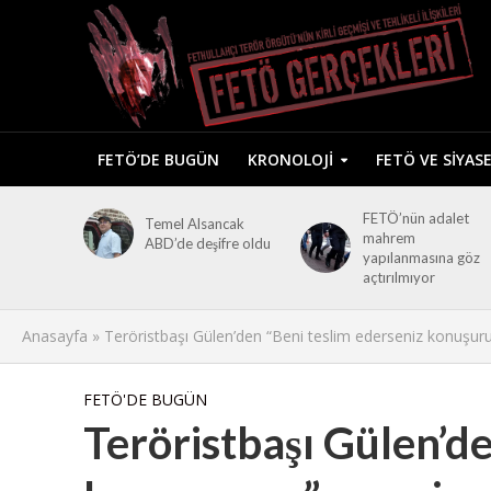
FETÖ’DE BUGÜN
KRONOLOJI
FETÖ VE SIYAS
FETÖ’nün adalet
Temel Alsancak
mahrem
ABD’de deşifre oldu
yapılanmasına göz
açtırılmıyor
Anasayfa
»
Teröristbaşı Gülen’den “Beni teslim ederseniz konuşu
FETÖ'DE BUGÜN
Teröristbaşı Gülen’de