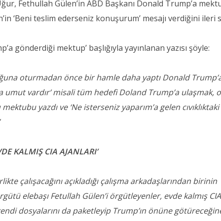
 Uğur, Fethullah Gülen’in ABD Başkanı Donald Trump’a mekt
en’in ‘Beni teslim ederseniz konuşurum’ mesajı verdiğini ileri 
p’a gönderdiği mektup’ başlığıyla yayınlanan yazısı şöyle:
tuğuna oturmadan önce bir hamle daha yaptı Donald Trump’
a umut vardır’ misali tüm hedefi Doland Trump’a ulaşmak, 
 mektubu yazdı ve ‘Ne isterseniz yaparım’a gelen cıvıklıktak
”
DE KALMIŞ CIA AJANLARI’
ikte çalışacağını açıkladığı çalışma arkadaşlarından birinin
rgütü elebaşı Fetullah Gülen’i örgütleyenler, evde kalmış CI
e kendi dosyalarını da paketleyip Trump’ın önüne götüreceğin