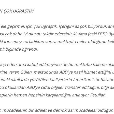
N ÇOK UĞRAŞTIK’
le geçirmek için çok uğraştık. İçeriğini az çok biliyorduk a
sı çok daha iyi olurdu takdir edersiniz ki. Ama (eski FETÖ üye
klarını epey zorladıktan sonra mektupta neler olduğunu kel
mlı biçimde öğrendi.
lep eden ama kabul edilmeyince de bu mektubu kaleme ala
erine veren Gülen, mektubunda ABD’ye nasıl hizmet ettiğini 
adaki okullarda yürütülen faaliyetlerin Amerikan istihbaratı
u okullardan ABD’ye ciddi bilgiler transfer edildiğini, bilgi ak
lerin hemen hepsinin karşılandığını anlatıyor Fetullah.
n mücadelenin bir adalet ve demokrasi mücadelesi olduğun