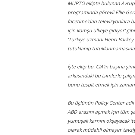
MÜPTO ekipte bulunan Avrupa B
programında görevli Ellie Ge
facetime’dan televizyonlara ba
için komşu ülkeye gidiyor’ gib
‘Türkiye uzmanı Henri Barkey i
tutuklanıp tutuklanmamasına 
İşte ekip bu. CIA’in başına şi
arkasındaki bu isimlerle çalı
bunu tespit etmek için zamana
Bu üçlünün Policy Center adlı 
ABD arasını açmak için tüm ş
yumuşak karnını okşayacak ‘te
olarak müdahil olmayın’ tavsi