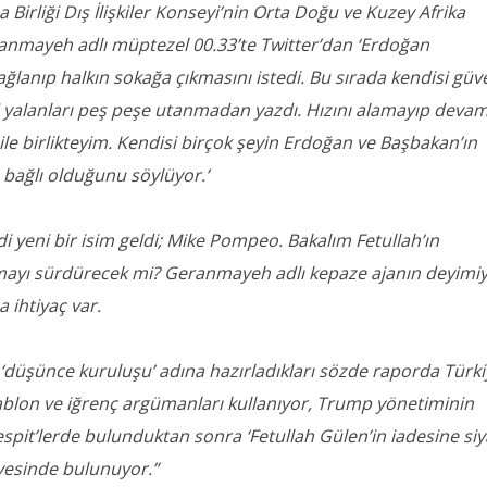
irliği Dış İlişkiler Konseyi’nin Orta Doğu ve Kuzey Afrika
ranmayeh adlı müptezel 00.33’te Twitter’dan ‘Erdoğan
ğlanıp halkın sokağa çıkmasını istedi. Bu sırada kendisi güv
i yalanları peş peşe utanmadan yazdı. Hızını alamayıp devam 
le birlikteyim. Kendisi birçok şeyin Erdoğan ve Başbakan’ın
bağlı olduğunu söylüyor.’
mdi yeni bir isim geldi; Mike Pompeo. Bakalım Fetullah’ın
şmayı sürdürecek mi? Geranmayeh adlı kepaze ajanın deyimiy
 ihtiyaç var.
‘düşünce kuruluşu’ adına hazırladıkları sözde raporda Türkiy
ablon ve iğrenç argümanları kullanıyor, Trump yönetiminin
spit’lerde bulunduktan sonra ‘Fetullah Gülen’in iadesine siy
yesinde bulunuyor.”