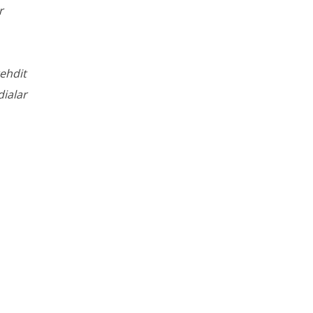
r
ehdit
dialar