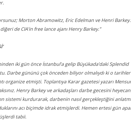
er.
orsunuz; Morton Abramowitz, Eric Edelman ve Henri Barkey. 
, diğeri de CIA’in free lance ajanı Henry Barkey.”
İ’
minden iki gün önce İstanbul’a gelip Büyükada’daki Splendid
u. Darbe gününü çok önceden biliyor olmalıydı ki o tarihler
tı organize etmişti. Toplantıya Karar gazetesi yazarı Mensu
caksınız. Henry Barkey ve arkadaşları darbe gecesini heyecan
yın sistemi kurdurarak, darbenin nasıl gerçekleştiğini anlat
duklarını acı biçimde idrak etmişlerdi. Hemen ertesi gün apa
şlerdi tabii.